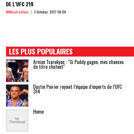
DE L’UFC 219
MMAnytt éditeur
3 October, 2017 06:06
LES PLUS POPULAIRES
Arman Tsarukyan : “Si Paddy gagne, mes chances
de titre chutent”
Dustin Poirier rejoint l’équipe d’experts de l’UFC
314
Home