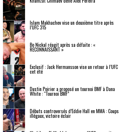
Khamzat Chimaev défie Alex Pereira
Islam Makhachev vise un deuxième titre après
l’UFC 315
Bo Nickal réagit après sa défaite : «
RECONNAISSANT »
Exclusif : Jack Hermansson vise un retour à l’UFC
cet été
Dustin Poirier a proposé un tournoi BMF à Dana
White : “Tournoi BMF”
Débuts controversés d’Eddie Hall en MMA : Coups
illégaux, victoire éclair