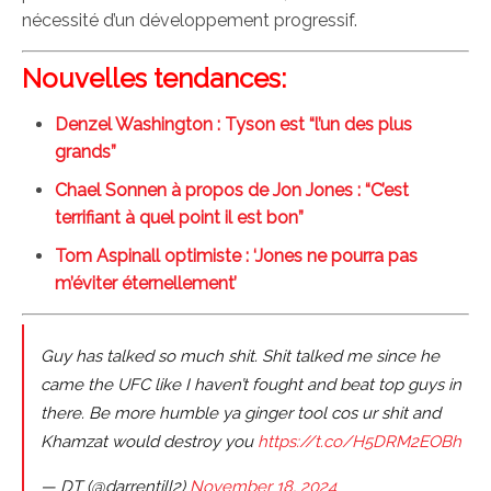
nécessité d’un développement progressif.
Nouvelles tendances:
Denzel Washington : Tyson est “l’un des plus
grands”
Chael Sonnen à propos de Jon Jones : “C’est
terrifiant à quel point il est bon”
Tom Aspinall optimiste : ‘Jones ne pourra pas
m’éviter éternellement’
Guy has talked so much shit. Shit talked me since he
came the UFC like I haven’t fought and beat top guys in
there. Be more humble ya ginger tool cos ur shit and
Khamzat would destroy you
https://t.co/H5DRM2EOBh
— DT (@darrentill2)
November 18, 2024