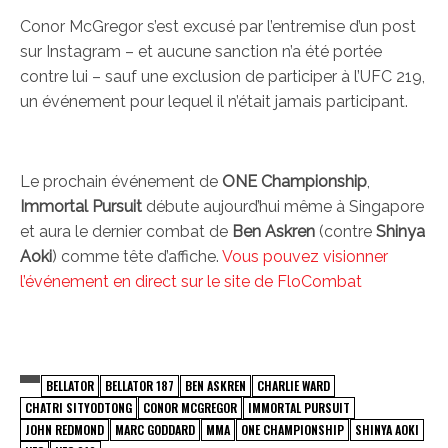
Conor McGregor s’est excusé par l’entremise d’un post
sur Instagram – et aucune sanction n’a été portée
contre lui – sauf une exclusion de participer à l’UFC 219,
un événement pour lequel il n’était jamais participant.
Le prochain événement de
ONE Championship
,
Immortal Pursuit
débute aujourd’hui même à Singapore
et aura le dernier combat de
Ben Askren
(contre
Shinya
Aoki
) comme tête d’affiche.
Vous pouvez visionner
l’événement en direct sur le site de FloCombat
BELLATOR
BELLATOR 187
BEN ASKREN
CHARLIE WARD
CHATRI SITYODTONG
CONOR MCGREGOR
IMMORTAL PURSUIT
JOHN REDMOND
MARC GODDARD
MMA
ONE CHAMPIONSHIP
SHINYA AOKI