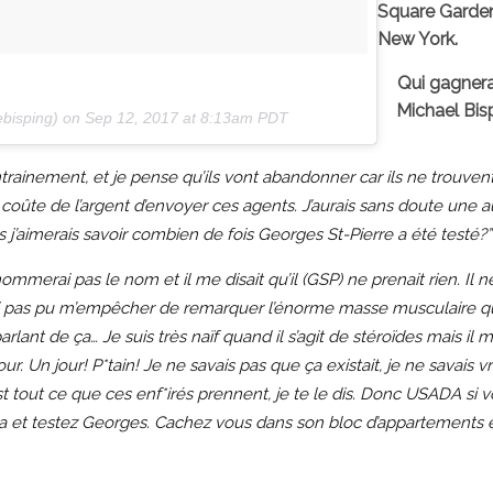
Square Garde
New York.
Qui gagnera
Michael Bis
ebisping) on
Sep 12, 2017 at 8:13am PDT
ntrainement, et je pense qu’ils vont abandonner car ils ne trouvent
coûte de l’argent d’envoyer ces agents. J’aurais sans doute une a
j’aimerais savoir combien de fois Georges St-Pierre a été testé?”
mmerai pas le nom et il me disait qu’il (GSP) ne prenait rien. Il ne
’ai pas pu m’empêcher de remarquer l’énorme masse musculaire q
 parlant de ça… Je suis très naïf quand il s’agit de stéroïdes mais il m
ur. Un jour! P*tain! Je ne savais pas que ça existait, je ne savais 
’est tout ce que ces enf*irés prennent, je te le dis. Donc USADA si 
a et testez Georges. Cachez vous dans son bloc d’appartements e