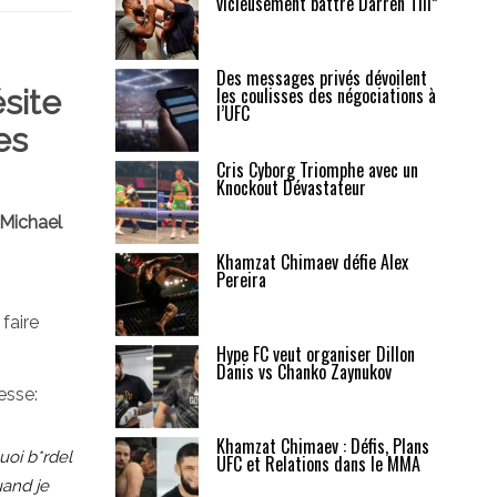
vicieusement battre Darren Till”
Des messages privés dévoilent
les coulisses des négociations à
ésite
l’UFC
es
Cris Cyborg Triomphe avec un
Knockout Dévastateur
Michael
Khamzat Chimaev défie Alex
Pereira
 faire
Hype FC veut organiser Dillon
Danis vs Chanko Zaynukov
esse:
Khamzat Chimaev : Défis, Plans
uoi b*rdel
UFC et Relations dans le MMA
uand je