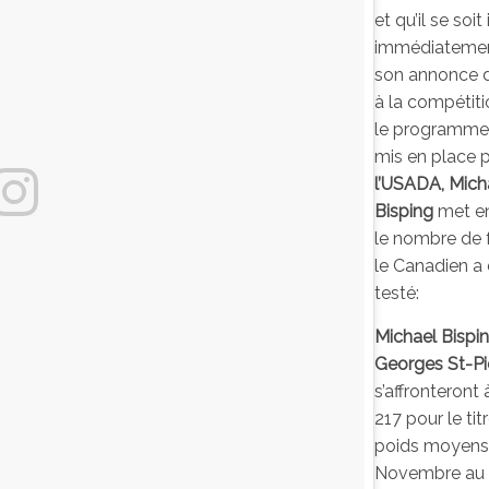
et qu’il se soit 
immédiatemen
son annonce d
à la compétit
le programme 
mis en place 
l’USADA, Mich
Bi
sping
met e
le nombre de 
le Canadien a 
testé:
Michael Bispi
Georges St-Pi
s’affronteront 
217 pour le tit
poids moyens
Novembre au