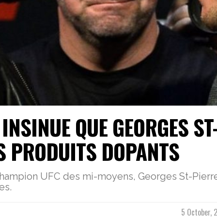
INSINUE QUE GEORGES ST
S PRODUITS DOPANTS
 champion UFC des mi-moyens, Georges St-Pierre
es.
5 October, 