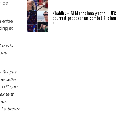
n
de
Khabib : « Si Maddalena gagne, l’UFC
pourrait proposer un combat à Islam
 entre
»
ping et
 pas la
utre
 fait pas
ue cette
’a dit que
vraiment
vous
t attrapez