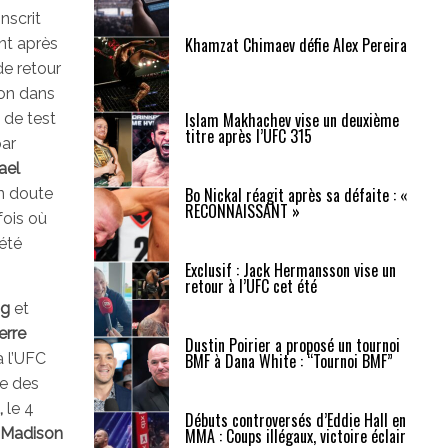
inscrit
Khamzat Chimaev défie Alex Pereira
t après
e retour
ion dans
Islam Makhachev vise un deuxième
de test
titre après l’UFC 315
par
ael
Bo Nickal réagit après sa défaite : «
n doute
RECONNAISSANT »
fois où
été
Exclusif : Jack Hermansson vise un
retour à l’UFC cet été
ng
et
erre
Dustin Poirier a proposé un tournoi
à l’UFC
BMF à Dana White : “Tournoi BMF”
re des
,
le 4
Débuts controversés d’Eddie Hall en
Madison
MMA : Coups illégaux, victoire éclair