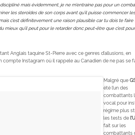
ès discipliné mais évidemment, je ne m’entraine pas pour un comba
iminer les steroïdes de son corps avant qu’il puisse commencer les
mais c’est définitevement une raison plausible car tu dois te faire 
 du mieux qu’il peut pour le retarder donc peut-être que c’est pour
tant Anglais taquine St-Pierre avec ce genres d’allusions, en
n compte Instagram où il rappele au Canadien de ne pas se fa
Malgré que
G
été l’un des
combattants l
vocal pour ins
régime plus st
les tests de
l
fait sur les
combattants