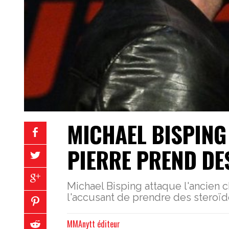
MICHAEL BISPING 
PIERRE PREND DE
Michael Bisping attaque l'ancien
l'accusant de prendre des steroïd
MMAnytt éditeur