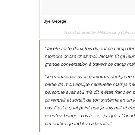
Bye George
A post shared by Mikebisping (@mik
“J’ai été testé deux fois durant ce camp d’e
moindre chose chez moi. Jamais. Et ça leur 
grande conversation à travers ce camp mais 
“Je m’entrainais avec quelqu’un dont je ne no
partie de mon équipe habituelle mais je n
personne avait et il m’a dit, il était franc en
ça rentrait et sortait de ton système en un jo
pas. C’est à quel point que je suis naïf et c
écoutez, bougez vos fesses jusqu’au Canad
cet enf*iré quand il va à la salle.”