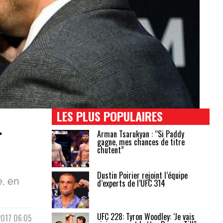
LES PLUS POPULAIRES
-
Arman Tsarukyan : “Si Paddy
gagne, mes chances de titre
chutent”
Dustin Poirier rejoint l’équipe
, en
d’experts de l’UFC 314
UFC 228: Tyron Woodley: ‘Je vais
2017 06:05