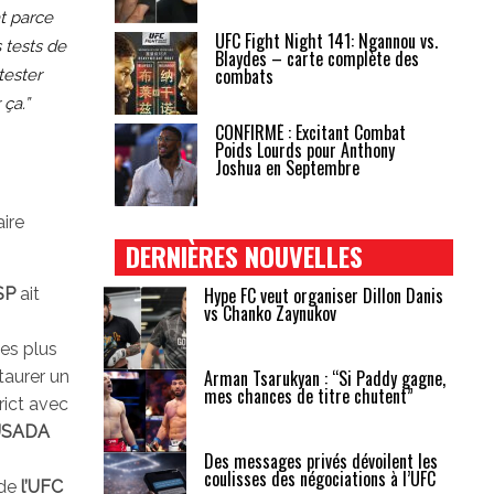
t parce
UFC Fight Night 141: Ngannou vs.
 tests de
Blaydes – carte complète des
combats
tester
 ça.”
CONFIRMÉ : Excitant Combat
Poids Lourds pour Anthony
Joshua en Septembre
ire
DERNIÈRES NOUVELLES
Hype FC veut organiser Dillon Danis
SP
ait
vs Chanko Zaynukov
es plus
Arman Tsarukyan : “Si Paddy gagne,
taurer un
mes chances de titre chutent”
rict avec
’USADA
Des messages privés dévoilent les
coulisses des négociations à l’UFC
 de
l’UFC