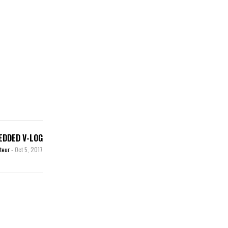
EDDED V-LOG
iteur
-
Oct 5, 2017