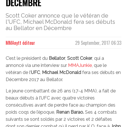
DÉCEMBRE
Scott Coker annonce que le vétéran de
l'UFC, Michael McDonald fera ses débuts
au Bellator en Décembre
MMAnytt éditeur
29 September, 2017 06:33
C’est le président du
Bellator
,
Scott Coker
, qui a
annoncé via une interview sur
MMAJunkie
, que le
vétéran de l’
UFC
,
Michael McDonald
fera ses débuts en
Décembre 2017 au Bellator.
Le jeune combattant de 26 ans (17-4 MMA), a fait de
beaux débuts à l’UFC avec quatre victoires
consécutives avant de perdre face au champion des
poids coqs de l’époque,
Renan Barao.
Ses 4 combats
suivants se sont soldés par 2 victoires et 2 défaites
dont son dernier combat où il perd par K.O. face à
John