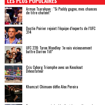
LES PLUS POPULAIRES
Arman Tsarukyan : “Si Paddy gagne, mes chances
de titre chutent”
Dustin Poirier rejoint l’équipe d’experts de l’UFC
314
UFC 228: Tyron Woodley: ‘Je vais vicieusement
battre Darren Till”
Cris Cyborg Triomphe avec un Knockout
Dévastateur
Khamzat Chimaev défie Alex Pereira