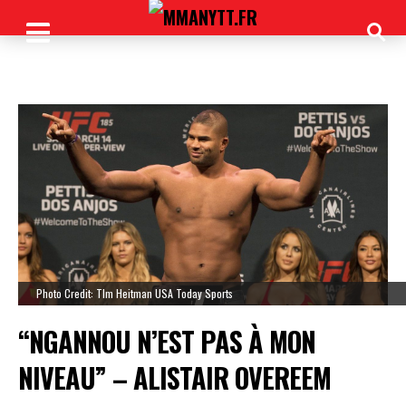
Photo Credit: TIm Heitman USA Today Sports
“NGANNOU N’EST PAS À MON
NIVEAU” – ALISTAIR OVEREEM