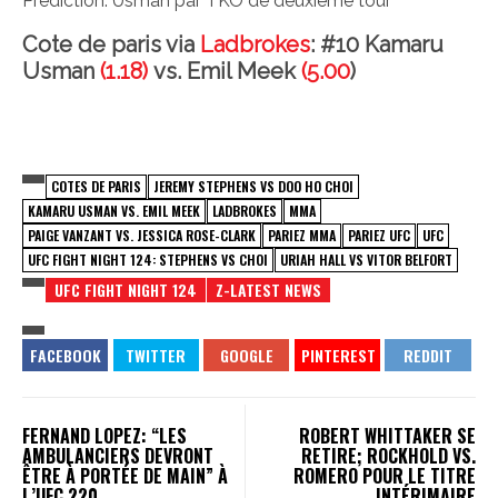
Prédiction: Usman par TKO de deuxième tour
Cote de paris via
Ladbrokes
: #10 Kamaru
Usman
(1.18)
vs. Emil Meek
(5.00
)
COTES DE PARIS
JEREMY STEPHENS VS DOO HO CHOI
KAMARU USMAN VS. EMIL MEEK
LADBROKES
MMA
PAIGE VANZANT VS. JESSICA ROSE-CLARK
PARIEZ MMA
PARIEZ UFC
UFC
UFC FIGHT NIGHT 124: STEPHENS VS CHOI
URIAH HALL VS VITOR BELFORT
UFC FIGHT NIGHT 124
Z-LATEST NEWS
FERNAND LOPEZ: “LES
ROBERT WHITTAKER SE
AMBULANCIERS DEVRONT
RETIRE; ROCKHOLD VS.
ÊTRE À PORTÉE DE MAIN” À
ROMERO POUR LE TITRE
L’UFC 220
INTÉRIMAIRE