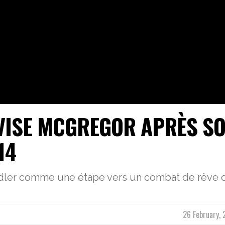
VISE MCGREGOR APRÈS S
14
ndler comme une étape vers un combat de rêve 
26 February, 