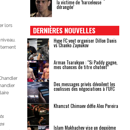
la victime de ‘harceleuse
dérangée’
r lors
DERNIÈRES NOUVELLES
niveau.
Hype FC veut organiser Dillon Danis
vs Chanko Zaynukov
ontement
Arman Tsarukyan : “Si Paddy gagne,
mes chances de titre chutent”
 Chandler
Des messages privés dévoilent les
handler
coulisses des négociations à l’UFC
laire
Khamzat Chimaev défie Alex Pereira
ts
ros
Islam Makhachev vise un deuxième