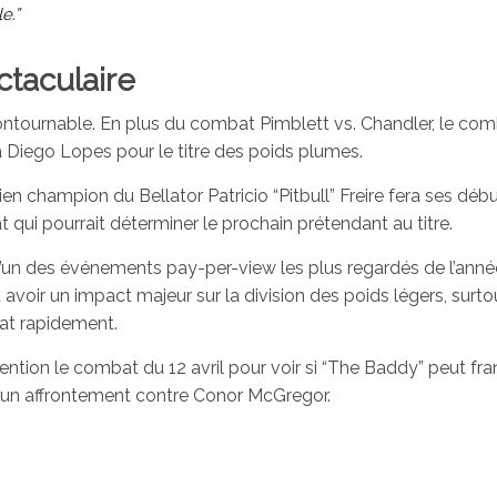
e.”
ctaculaire
ntournable. En plus du combat Pimblett vs. Chandler, le co
 Diego Lopes pour le titre des poids plumes.
ien champion du Bellator Patricio “Pitbull” Freire fera ses déb
qui pourrait déterminer le prochain prétendant au titre.
e l’un des événements pay-per-view les plus regardés de l’anné
t avoir un impact majeur sur la division des poids légers, surtou
bat rapidement.
ntion le combat du 12 avril pour voir si “The Baddy” peut fra
re un affrontement contre Conor McGregor.