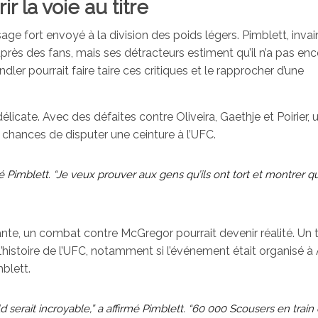
r la voie au titre
age fort envoyé à la division des poids légers. Pimblett, invai
uprès des fans, mais ses détracteurs estiment qu’il n’a pas en
dler pourrait faire taire ces critiques et le rapprocher d’une
élicate. Avec des défaites contre Oliveira, Gaethje et Poirier, 
 chances de disputer une ceinture à l’UFC.
Pimblett. “Je veux prouver aux gens qu’ils ont tort et montrer q
nte, un combat contre McGregor pourrait devenir réalité. Un t
l’histoire de l’UFC, notamment si l’événement était organisé à 
blett.
serait incroyable,” a affirmé Pimblett. “60 000 Scousers en train