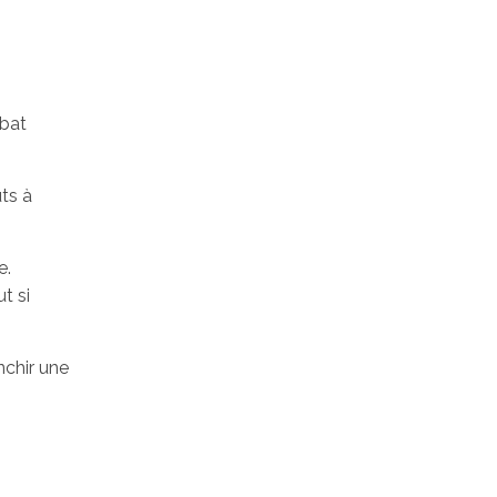
mbat
uts à
e.
t si
nchir une