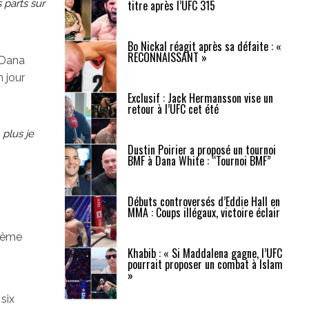
 parts sur
titre après l’UFC 315
Bo Nickal réagit après sa défaite : «
RECONNAISSANT »
 Dana
 jour
Exclusif : Jack Hermansson vise un
retour à l’UFC cet été
 plus je
Dustin Poirier a proposé un tournoi
BMF à Dana White : “Tournoi BMF”
Débuts controversés d’Eddie Hall en
MMA : Coups illégaux, victoire éclair
 même
Khabib : « Si Maddalena gagne, l’UFC
pourrait proposer un combat à Islam
»
six