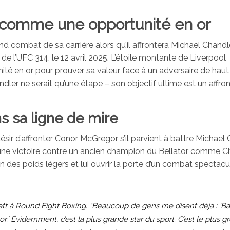
r comme une opportunité en or
d combat de sa carrière alors qu’il affrontera Michael Chandle
de l’UFC 314, le 12 avril 2025. L’étoile montante de Liverpool
 en or pour prouver sa valeur face à un adversaire de haut 
ndler ne serait qu’une étape – son objectif ultime est un affr
s sa ligne de mire
ir d’affronter Conor McGregor s’il parvient à battre Michael
u’une victoire contre un ancien champion du Bellator comme C
on des poids légers et lui ouvrir la porte d’un combat spectacu
ett à Round Eight Boxing. “Beaucoup de gens me disent déjà : ‘Ba
’ Évidemment, c’est la plus grande star du sport. C’est le plus g