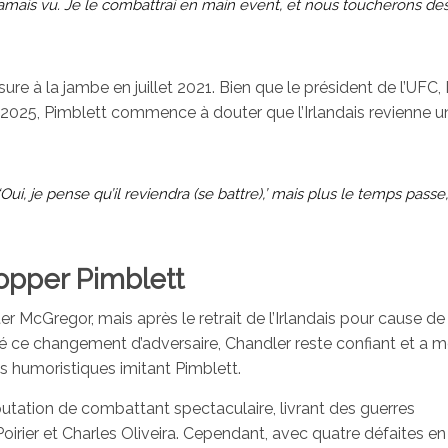
ais vu. Je le combattrai en main event, et nous toucherons des
e à la jambe en juillet 2021. Bien que le président de l’UFC,
in 2025, Pimblett commence à douter que l’Irlandais revienne un
‘Oui, je pense qu’il reviendra (se battre),’ mais plus le temps passe,
opper Pimblett
er McGregor, mais après le retrait de l’Irlandais pour cause de
lgré ce changement d’adversaire, Chandler reste confiant et a
os humoristiques imitant Pimblett.
putation de combattant spectaculaire, livrant des guerres
irier et Charles Oliveira. Cependant, avec quatre défaites en 