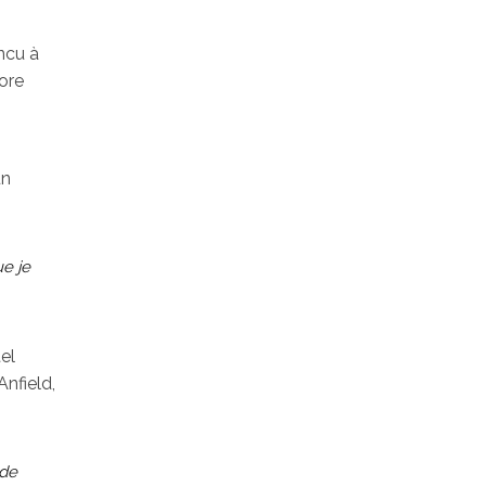
ncu à
core
un
ue je
el
Anfield,
 de