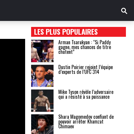
LES PLUS POPULAIRES
Arman Tsarukyan : “Si Paddy
gagne, mes chances de titre
chutent”
Dustin Poirier rejoint l’équipe
d’experts de l’UFC 314
Mike Tyson révèle l’adversaire
qui a résisté à sa puissance
Shara Magomedov confiant de
pouvoir arrêter Khamzat
Chimaev