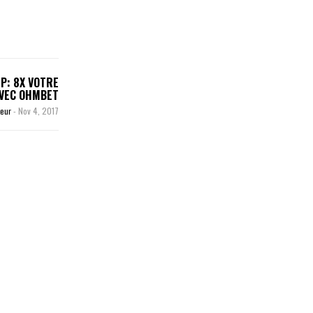
P: 8X VOTRE
AVEC OHMBET
teur
-
Nov 4, 2017