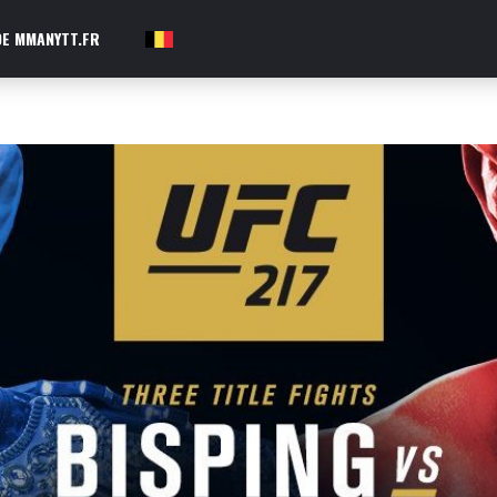
E MMANYTT.FR
FR