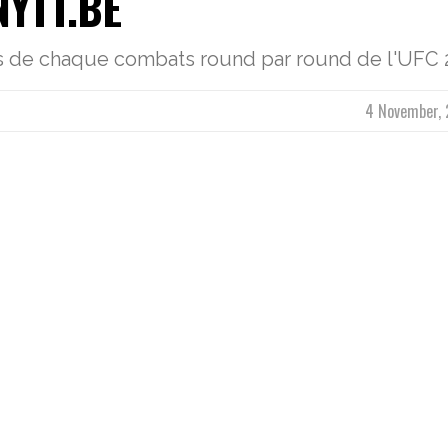
YTT.BE
ats de chaque combats round par round de l'UFC 
4 November, 