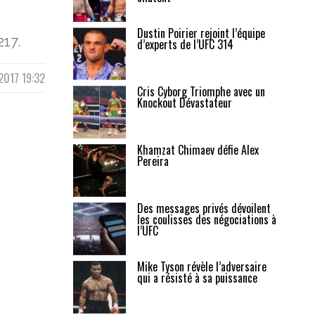
Dustin Poirier rejoint l’équipe
217.
d’experts de l’UFC 314
2017 19:32
Cris Cyborg Triomphe avec un
Knockout Dévastateur
Khamzat Chimaev défie Alex
Pereira
Des messages privés dévoilent
les coulisses des négociations à
l’UFC
Mike Tyson révèle l’adversaire
qui a résisté à sa puissance