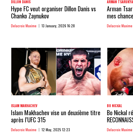
DILLON DANIS
ARMAN TSARUKY
Hype FC veut organiser Dillon Danis vs
Arman Tsaru
Chanko Zaynukov
mes chances
Delacroix Maxime
13 January, 2026 16:28
Delacroix Maxime
ISLAM MAKHACHEV
BO NICKAL
Islam Makhachev vise un deuxième titre
Bo Nickal ré
après l’UFC 315
RECONNAIS
Delacroix Maxime
12 May, 2025 12:23
Delacroix Maxime