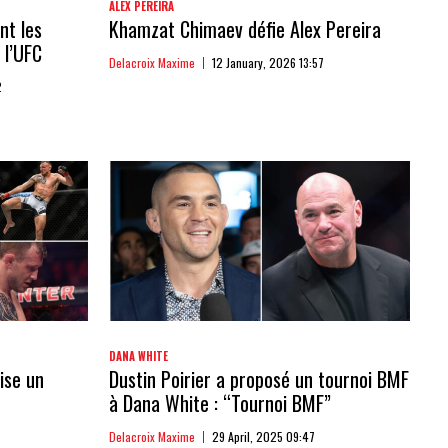
ALEX PEREIRA
nt les
Khamzat Chimaev défie Alex Pereira
 l’UFC
Delacroix Maxime
12 January, 2026 13:57
2
DANA WHITE
ise un
Dustin Poirier a proposé un tournoi BMF
à Dana White : “Tournoi BMF”
Delacroix Maxime
29 April, 2025 09:47