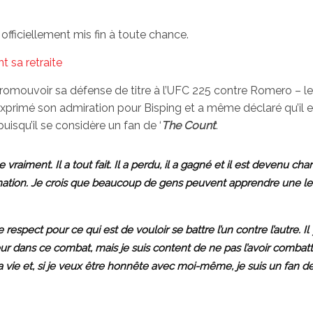
 officiellement mis fin à toute chance.
t sa retraite
romouvoir sa défense de titre à l’UFC 225 contre Romero – le
rimé son admiration pour Bisping et a même déclaré qu’il e
uisqu’il se considère un fan de ‘
The Count
‘.
raiment. Il a tout fait. Il a perdu, il a gagné et il est devenu cha
nation. Je crois que beaucoup de gens peuvent apprendre une l
respect pour ce qui est de vouloir se battre l’un contre l’autre. Il 
dans ce combat, mais je suis content de ne pas l’avoir combattu
a vie et, si je veux être honnête avec moi-même, je suis un fan d