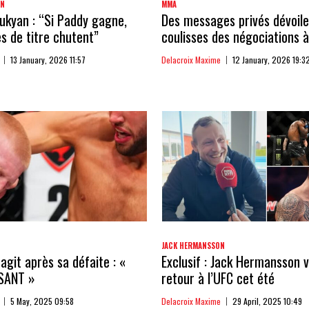
AN
MMA
kyan : “Si Paddy gagne,
Des messages privés dévoile
 de titre chutent”
coulisses des négociations à
13 January, 2026 11:57
Delacroix Maxime
12 January, 2026 19:3
JACK HERMANSSON
agit après sa défaite : «
Exclusif : Jack Hermansson v
SANT »
retour à l’UFC cet été
5 May, 2025 09:58
Delacroix Maxime
29 April, 2025 10:49