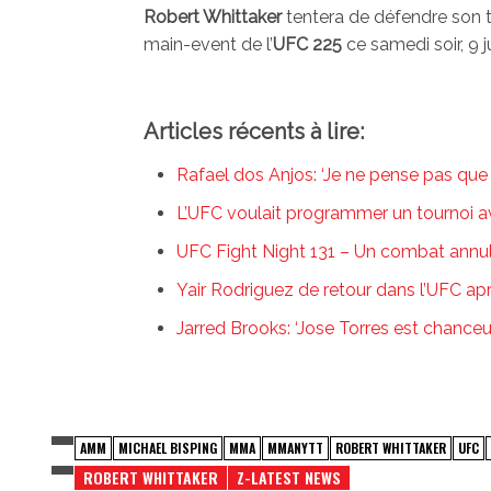
Robert Whittaker
tentera de défendre son tit
main-event de l’
UFC 225
ce samedi soir, 9 j
Articles récents à lire:
Rafael dos Anjos: ‘Je ne pense pas que 
L’UFC voulait programmer un tournoi a
UFC Fight Night 131 – Un combat annulé
Yair Rodriguez de retour dans l’UFC ap
Jarred Brooks: ‘Jose Torres est chance
AMM
MICHAEL BISPING
MMA
MMANYTT
ROBERT WHITTAKER
UFC
ROBERT WHITTAKER
Z-LATEST NEWS