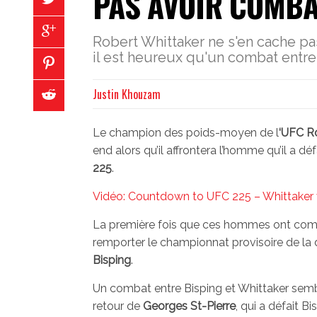
PAS AVOIR COMBA
Robert Whittaker ne s'en cache pas
il est heureux qu'un combat entre 
Justin Khouzam
Le champion des poids-moyen de l
‘UFC R
end alors qu’il affrontera l’homme qu’il a d
225
.
Vidéo: Countdown to UFC 225 – Whittaker
La première fois que ces hommes ont combat
remporter le championnat provisoire de la d
Bisping
.
Un combat entre Bisping et Whittaker semb
retour de
Georges St-Pierre
, qui a défait B