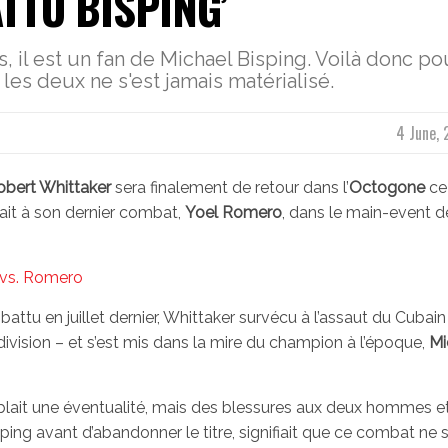
TTU BISPING’
, il est un fan de Michael Bisping. Voilà donc p
les deux ne s'est jamais matérialisé.
4 June, 
obert Whittaker
sera finalement de retour dans l’
Octogone
ce
éfait à son dernier combat,
Yoel Romero
, dans le main-event de
 vs. Romero
tu en juillet dernier, Whittaker survécu à l’assaut du Cubain
ivision – et s’est mis dans la mire du champion à l’époque,
Mi
lait une éventualité, mais des blessures aux deux hommes et
isping avant d’abandonner le titre, signifiait que ce combat ne 