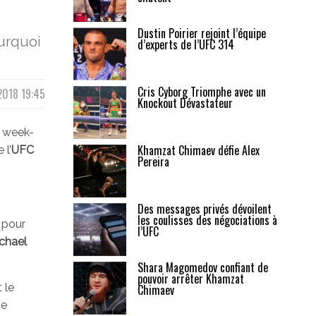
Dustin Poirier rejoint l’équipe
ourquoi
d’experts de l’UFC 314
Cris Cyborg Triomphe avec un
2018 19:45
Knockout Dévastateur
 week-
Khamzat Chimaev défie Alex
 l’
UFC
Pereira
Des messages privés dévoilent
les coulisses des négociations à
 pour
l’UFC
chael
Shara Magomedov confiant de
pouvoir arrêter Khamzat
 le
Chimaev
se