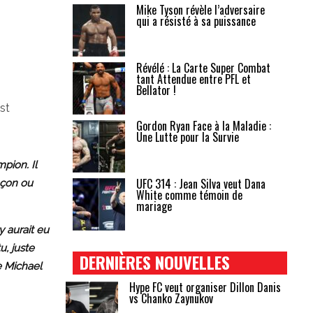
Mike Tyson révèle l’adversaire
qui a résisté à sa puissance
Révélé : La Carte Super Combat
tant Attendue entre PFL et
Bellator !
st
Gordon Ryan Face à la Maladie :
Une Lutte pour la Survie
mpion. Il
UFC 314 : Jean Silva veut Dana
eçon ou
White comme témoin de
mariage
y aurait eu
, juste
DERNIÈRES NOUVELLES
e Michael
Hype FC veut organiser Dillon Danis
vs Chanko Zaynukov