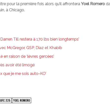
re pour la première fois alors qu’il affrontera
Yoel Romero
da
uin, à Chicago.
Darren Till restera à 170 lbs bien longtemps’
vec McGregor, GSP, Diaz et Khabib
 en raison de ‘lèvres gercées’
rès avoir été limogé
ux que je me sois auto-KO’
UFC 225
YOEL ROMERO