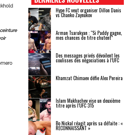
khold
Hype FC veut organiser Dillon Danis
vs Chanko Zaynukov
 ceinture
Arman Tsarukyan : “Si Paddy gagne,
mes chances de titre chutent”
oir
Des messages privés dévoilent les
coulisses des négociations à l’UFC
omero
Khamzat Chimaev défie Alex Pereira
Islam Makhachev vise un deuxième
titre après l’UFC 315
Bo Nickal réagit après sa défaite : «
RECONNAISSANT »