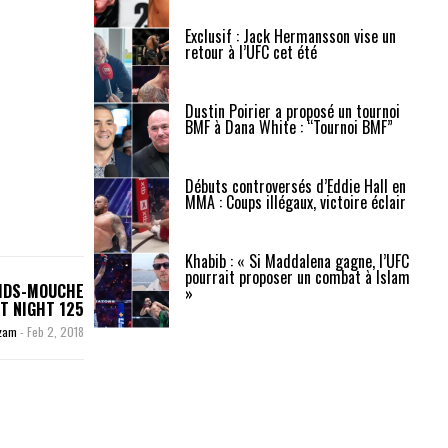
Exclusif : Jack Hermansson vise un
retour à l’UFC cet été
Dustin Poirier a proposé un tournoi
BMF à Dana White : “Tournoi BMF”
Débuts controversés d’Eddie Hall en
MMA : Coups illégaux, victoire éclair
Khabib : « Si Maddalena gagne, l’UFC
pourrait proposer un combat à Islam
OIDS-MOUCHE
»
T NIGHT 125
uzam
-
Feb 2, 2018