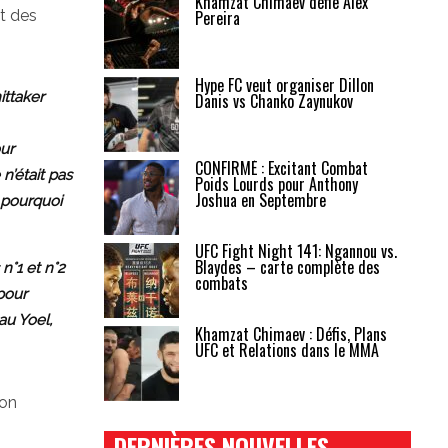
Khamzat Chimaev défie Alex
at des
Pereira
Hype FC veut organiser Dillon
ittaker
Danis vs Chanko Zaynukov
ur
CONFIRMÉ : Excitant Combat
n’était pas
Poids Lourds pour Anthony
Joshua en Septembre
t pourquoi
UFC Fight Night 141: Ngannou vs.
Blaydes – carte complète des
n°1 et n°2
combats
 pour
au Yoel,
Khamzat Chimaev : Défis, Plans
UFC et Relations dans le MMA
ion
DERNIÈRES NOUVELLES