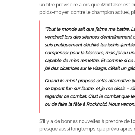
un titre provisoire alors que Whittaker est 
poids-moyen contre le champion actuel, pl
“Tout le monde sait que j’aime me battre. La
vendredi lors des séances d’entraînement o
suis pratiquement déchiré les ischio-jambi
compenser pour la blessure, mais j’ai eu une
capable de m’en remettre. Et comme si ce n’éta
j’ai des cicatrices sur le visage; c’était un gâ
Quand ils m’ont proposé cette alternative (l
se tapent l’un sur l’autre, et je me disais – s
regarder ce combat. C’est le combat que les
ou de faire la fête à Rockhold. Nous verro
S’il y a de bonnes nouvelles à prendre de to
presque aussi longtemps que prévu après que