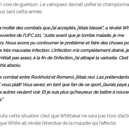
en voie de guérison. Le vainqueur devrait unifier le championn
us tard cette année.
 moitié des combats que j’ai acceptés, j’étais blessé”, a révélé Wh
uvertes de l’UFC 221. “Juste avant que je tombe malade, je me
ers. Nous avons pu contourner le problème et faire des choses po
 très mauvaise infection. L’infection m’a complètement drainé, je 
it pas assez, à la fin de l’infection, j’ai attrapé la varicelle. C’es
chis absolu.
e combat entre Rockhold et Romero), j’étais ravi. Les prétendants 
’il vous plaît! Vous savez, en tant que fan de ce sport, j’aurais payé
 autres veulent voir. Et je suis plus qu’heureux de battre à nouve
ns.”
ute cette situation c’est que Whittaker ne sera pas hors d’act
 White ait révélé l’étendue de la maladie qui l’affecte.