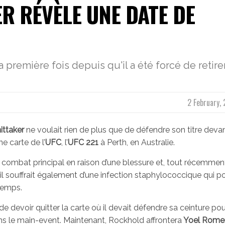
R RÉVÈLE UNE DATE DE
 première fois depuis qu'il a été forcé de retire
2 February,
ittaker
ne voulait rien de plus que de défendre son titre deva
e carte de l’
UFC
, l’
UFC 221
à Perth, en Australie.
 combat principal en raison d’une blessure et, tout récemment
u’il souffrait également d’une infection staphylococcique qui po
temps.
e devoir quitter la carte où il devait défendre sa ceinture pou
s le main-event. Maintenant, Rockhold affrontera
Yoel Rome