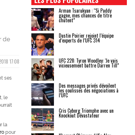
Arman Tsarukyan : “Si Paddy
gagne, mes chances de titre
chutent”
Dustin Poirier rejoint l’équipe
r de
d’experts de l’UFC 314
UFC 228: Tyron Woodley: ‘Je vais
 2018 17:08
vicieusement battre Darren Till”
nt ses
Des messages privés dévoilent
les coulisses des négociations à
l’UFC
, le
urrait
Cris Cyborg Triomphe avec un
Knockout Dévastateur
r la
ro
pour