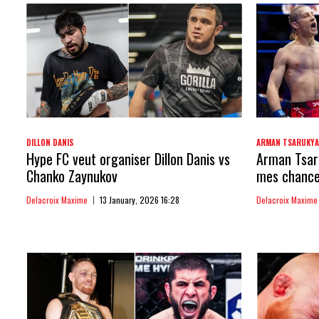
DILLON DANIS
ARMAN TSARUKY
Hype FC veut organiser Dillon Danis vs
Arman Tsaru
Chanko Zaynukov
mes chances
Delacroix Maxime
13 January, 2026 16:28
Delacroix Maxime