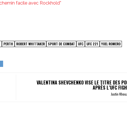
e chemin facile avec Rockhold”
T
PERTH
ROBERT WHITTAKER
SPORT DE COMBAT
UFC
UFC 221
YOEL ROMERO
VALENTINA SHEVCHENKO VISE LE TITRE DES P
APRÈS L’UFC FIGH
Justin Kho