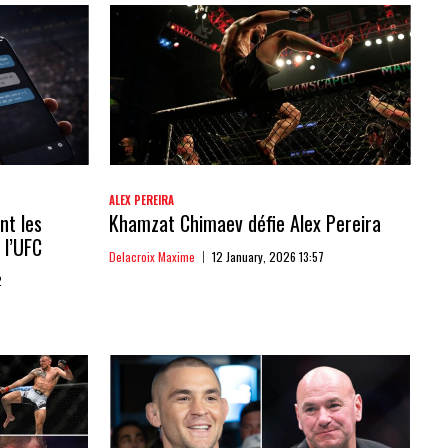
ALEX PEREIRA
nt les
Khamzat Chimaev défie Alex Pereira
 l’UFC
Delacroix Maxime
12 January, 2026 13:57
2