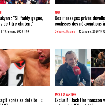
AN
MMA
kyan : “Si Paddy gagne,
Des messages privés dévoile
 de titre chutent”
coulisses des négociations à
13 January, 2026 11:57
Delacroix Maxime
12 January, 2026 19:3
JACK HERMANSSON
agit après sa défaite : «
Exclusif : Jack Hermansson v