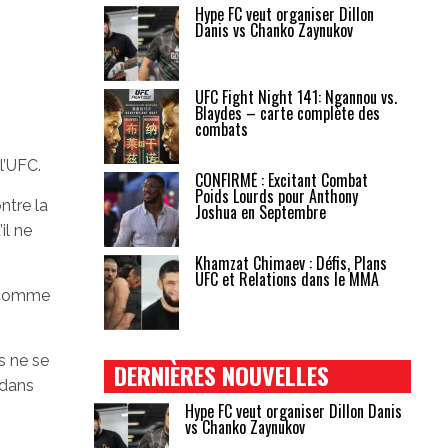
Hype FC veut organiser Dillon
Danis vs Chanko Zaynukov
UFC Fight Night 141: Ngannou vs.
Blaydes – carte complète des
combats
l’UFC.
CONFIRMÉ : Excitant Combat
Poids Lourds pour Anthony
ontre la
Joshua en Septembre
il ne
Khamzat Chimaev : Défis, Plans
UFC et Relations dans le MMA
s comme
s ne se
DERNIÈRES NOUVELLES
 dans
Hype FC veut organiser Dillon Danis
vs Chanko Zaynukov