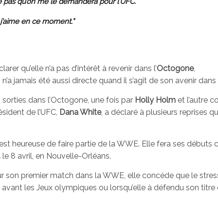
se pas qu’on me le demandera pour l’UFC.
 j’aime en ce moment.”
er qu’elle n’a pas d’intérêt à revenir dans l’
Octogone
,
a jamais été aussi directe quand il s’agit de son avenir dans 
 sorties dans l’Octogone, une fois par
Holly Holm
et l’autre c
résident de l’UFC,
Dana White
, a déclaré à plusieurs reprises qu’
est heureuse de faire partie de la WWE. Elle fera ses début
4
le 8 avril, en Nouvelle-Orléans.
r son premier match dans la WWE, elle concède que le stres
 avant les Jeux olympiques ou lorsqu’elle à défendu son titre