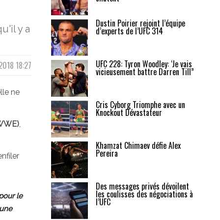
Dustin Poirier rejoint l’équipe
u'il y a
d’experts de l’UFC 314
UFC 228: Tyron Woodley: ‘Je vais
2018 18:27
vicieusement battre Darren Till”
lle ne
Cris Cyborg Triomphe avec un
Knockout Dévastateur
(WWE)
,
Khamzat Chimaev défie Alex
Pereira
nfiler
Des messages privés dévoilent
les coulisses des négociations à
pour le
l’UFC
 une