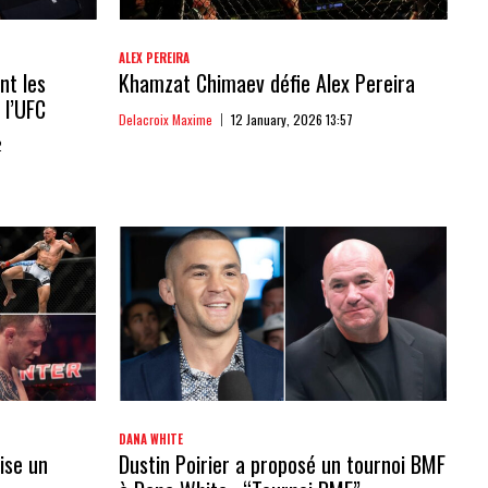
ALEX PEREIRA
nt les
Khamzat Chimaev défie Alex Pereira
 l’UFC
Delacroix Maxime
12 January, 2026 13:57
2
DANA WHITE
ise un
Dustin Poirier a proposé un tournoi BMF