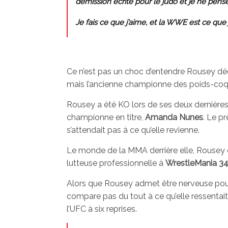
démission écrite pour le judo et je ne pen
Je fais ce que j’aime, et la WWE est ce que
Ce n’est pas un choc d’entendre Rousey déclar
mais l’ancienne championne des poids-coq n’
Rousey a été KO lors de ses deux dernières
championne en titre,
Amanda Nunes
. Le p
s’attendait pas à ce qu’elle revienne.
Le monde de la MMA derrière elle, Rousey 
lutteuse professionnelle à
WrestleMania 3
Alors que Rousey admet être nerveuse pou
compare pas du tout à ce qu’elle ressentait
l’UFC à six reprises.