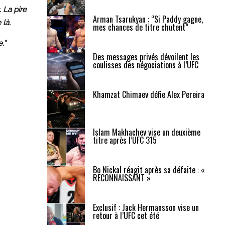
 La pire
Arman Tsarukyan : “Si Paddy gagne,
 là.
mes chances de titre chutent”
.”
Des messages privés dévoilent les
coulisses des négociations à l’UFC
Khamzat Chimaev défie Alex Pereira
Islam Makhachev vise un deuxième
titre après l’UFC 315
Bo Nickal réagit après sa défaite : «
RECONNAISSANT »
Exclusif : Jack Hermansson vise un
retour à l’UFC cet été