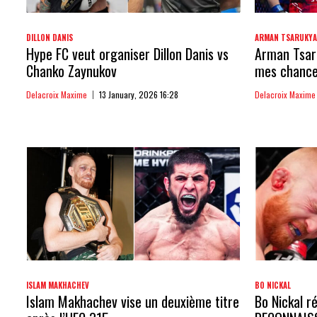
DILLON DANIS
ARMAN TSARUKY
Hype FC veut organiser Dillon Danis vs
Arman Tsaru
Chanko Zaynukov
mes chances
Delacroix Maxime
13 January, 2026 16:28
Delacroix Maxime
ISLAM MAKHACHEV
BO NICKAL
Islam Makhachev vise un deuxième titre
Bo Nickal ré