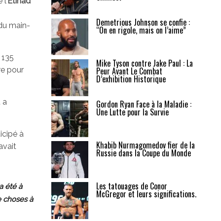
 l’
Etihad
Demetrious Johnson se confie :
 du main-
“On en rigole, mais on l’aime”
s 135
Mike Tyson contre Jake Paul : La
re pour
Peur Avant Le Combat
D’exhibition Historique
 a
Gordon Ryan Face à la Maladie :
Une Lutte pour la Survie
icipé à
Khabib Nurmagomedov fier de la
 avait
Russie dans la Coupe du Monde
Les tatouages de Conor
a été à
McGregor et leurs significations.
e choses à