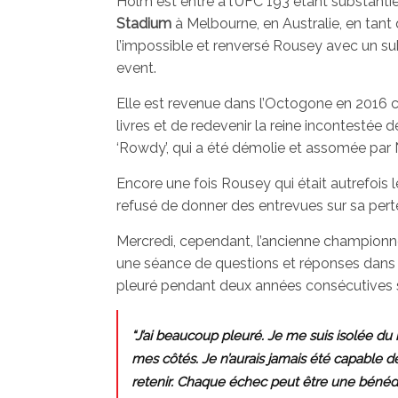
Holm est entré à l’UFC 193 étant substantiel
Stadium
à Melbourne, en Australie, en tant
l’impossible et renversé Rousey avec un s
event.
Elle est revenue dans l’Octogone en 2016 
livres et de redevenir la reine incontestée 
‘Rowdy’, qui a été démolie et assomée par
Encore une fois Rousey qui était autrefois l
refusé de donner des entrevues sur sa pert
Mercredi, cependant, l’ancienne championne
une séance de questions et réponses dans 
pleuré pendant deux années consécutives s
“J’ai beaucoup pleuré. Je me suis isolée du
mes côtés. Je n’aurais jamais été capable d
retenir. Chaque échec peut être une bénéd