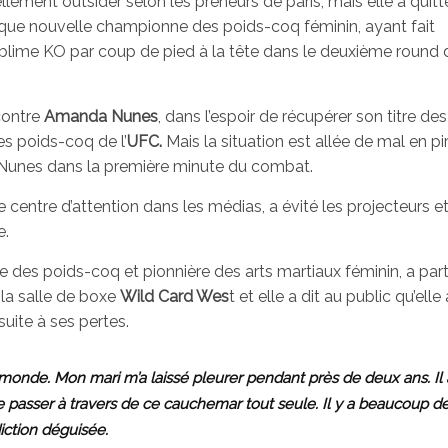
lement outsider selon les preneurs de paris, mais elle a quitté
 que nouvelle championne des poids-coq féminin, ayant fait
ublime KO par coup de pied à la tête dans le deuxième round
contre
Amanda Nunes
, dans l’espoir de récupérer son titre de
des poids-coq de l’
UFC.
Mais la situation est allée de mal en pi
 Nunes dans la première minute du combat.
e centre d’attention dans les médias, a évité les projecteurs et
e.
 des poids-coq et pionnière des arts martiaux féminin, a part
la salle de boxe
Wild Card Wes
t et elle a dit au public qu’elle
uite à ses pertes.
 monde. Mon mari m’a laissé pleurer pendant près de deux ans. Il 
e passer à travers de ce cauchemar tout seule. Il y a beaucoup d
iction déguisée.