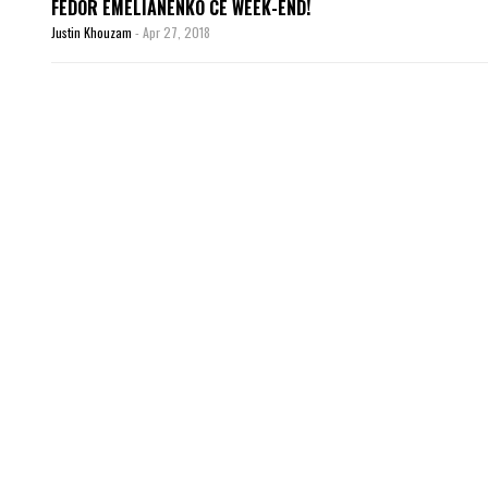
FEDOR EMELIANENKO CE WEEK-END!
Justin Khouzam
-
Apr 27, 2018