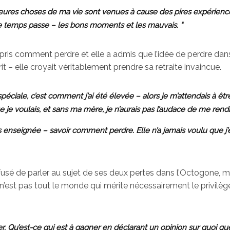
leures choses de ma vie sont venues à cause des pires expérience
e temps passe – les bons moments et les mauvais. “
ppris comment perdre et elle a admis que l’idée de perdre dan
rit – elle croyait véritablement prendre sa retraite invaincue.
péciale, c’est comment j’ai été élevée – alors je m’attendais à êtr
ue je voulais, et sans ma mère, je n’aurais pas l’audace de me rendr
enseignée – savoir comment perdre. Elle n’a jamais voulu que j’
fusé de parler au sujet de ses deux pertes dans l’Octogone, m
e n’est pas tout le monde qui mérite nécessairement le privilèg
r. Qu’est-ce qui est à gagner en déclarant un opinion sur quoi que