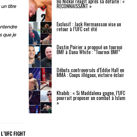
Bo Nickal réagit après sa défaite : «
RECONNAISSANT »
un titre
Exclusif : Jack Hermansson vise un
’entendre
retour à l’UFC cet été
s que je
Dustin Poirier a proposé un tournoi
BMF à Dana White : “Tournoi BMF”
Débuts controversés d’Eddie Hall en
MMA : Coups illégaux, victoire éclair
Khabib : « Si Maddalena gagne, l’UFC
pourrait proposer un combat à Islam
»
L’UFC FIGHT