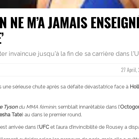
N NE M’A JAMAIS ENSEIGN
’
r invaincue jusqu'à la fin de sa carrière dans l'
27 April,
s une sérieuse chute après sa défaite dévastatrice face à
Hol
e Tyson
du MMA féminin
, semblait innarêtable dans l’
Octogo
esha Tate
) au dans le premier round.
, est arrivée dans l’
UFC
et l’aura d’invincibilité de Rousey a disp