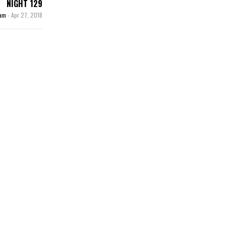
NIGHT 129
zam
-
Apr 27, 2018