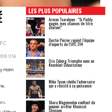
LES PLUS POPULAIRES
É
Arman Tsarukyan : “Si Paddy
gagne, mes chances de titre
chutent”
Dustin Poirier rejoint l’équipe
UFC
d’experts de l’UFC 314
 2018 17:56
Cris Cyborg Triomphe avec un
Knockout Dévastateur
ly Holm
Mike Tyson révèle l’adversaire
qui a résisté à sa puissance
ne,
Shara Magomedov confiant de
aru.
pouvoir arrêter Khamzat
Chimaev