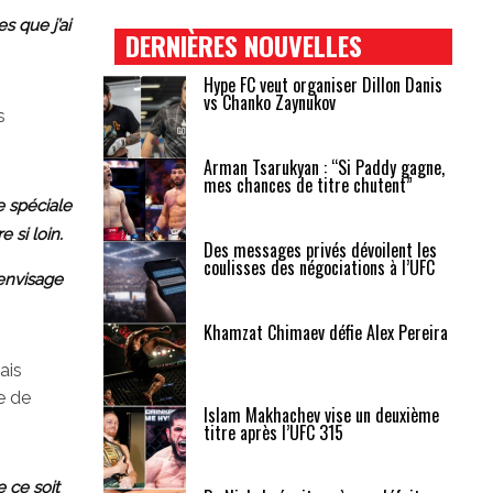
s que j’ai
DERNIÈRES NOUVELLES
Hype FC veut organiser Dillon Danis
vs Chanko Zaynukov
s
Arman Tsarukyan : “Si Paddy gagne,
mes chances de titre chutent”
e spéciale
e si loin.
Des messages privés dévoilent les
coulisses des négociations à l’UFC
envisage
Khamzat Chimaev défie Alex Pereira
ais
e de
Islam Makhachev vise un deuxième
titre après l’UFC 315
 ce soit