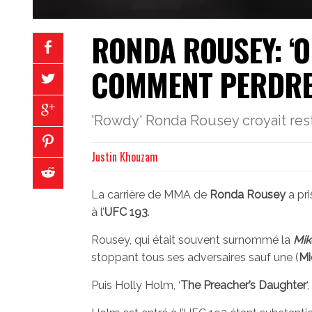
RONDA ROUSEY: ‘O
COMMENT PERDRE
'Rowdy' Ronda Rousey croyait reste
Justin Khouzam
La carrière de MMA de
Ronda Rousey
a pri
à l’
UFC 193
.
Rousey, qui était souvent surnommé la
Mik
stoppant tous ses adversaires sauf une (
Mi
Puis Holly Holm, ‘
The Preacher’s Daughter
‘