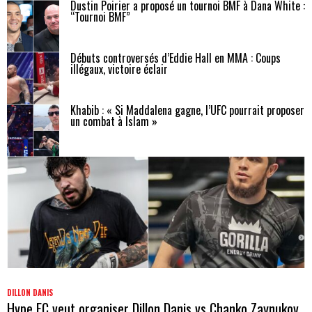
Dustin Poirier a proposé un tournoi BMF à Dana White :
“Tournoi BMF”
Débuts controversés d’Eddie Hall en MMA : Coups
illégaux, victoire éclair
Khabib : « Si Maddalena gagne, l’UFC pourrait proposer
un combat à Islam »
DILLON DANIS
Hype FC veut organiser Dillon Danis vs Chanko Zaynukov