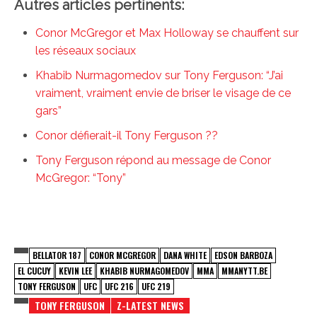
Autres articles pertinents:
Conor McGregor et Max Holloway se chauffent sur
les réseaux sociaux
Khabib Nurmagomedov sur Tony Ferguson: “J’ai
vraiment, vraiment envie de briser le visage de ce
gars”
Conor défierait-il Tony Ferguson ??
Tony Ferguson répond au message de Conor
McGregor: “Tony”
BELLATOR 187
CONOR MCGREGOR
DANA WHITE
EDSON BARBOZA
EL CUCUY
KEVIN LEE
KHABIB NURMAGOMEDOV
MMA
MMANYTT.BE
TONY FERGUSON
UFC
UFC 216
UFC 219
TONY FERGUSON
Z-LATEST NEWS