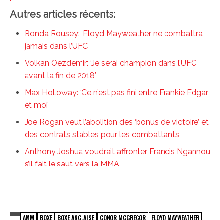
Autres articles récents:
Ronda Rousey: ‘Floyd Mayweather ne combattra
jamais dans l’UFC’
Volkan Oezdemir: ‘Je serai champion dans l’UFC
avant la fin de 2018’
Max Holloway: ‘Ce n’est pas fini entre Frankie Edgar
et moi’
Joe Rogan veut l’abolition des ‘bonus de victoire’ et
des contrats stables pour les combattants
Anthony Joshua voudrait affronter Francis Ngannou
s’il fait le saut vers la MMA
AMM
BOXE
BOXE ANGLAISE
CONOR MCGREGOR
FLOYD MAYWEATHER