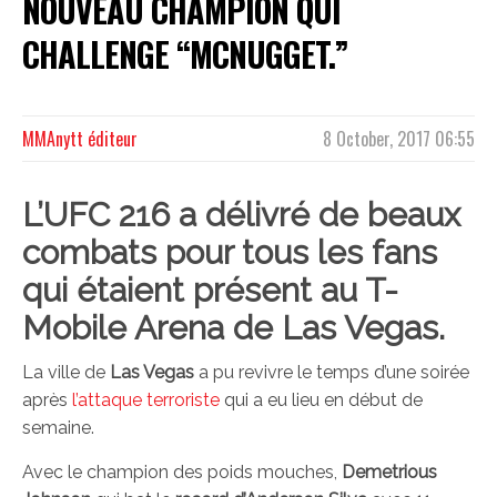
NOUVEAU CHAMPION QUI
CHALLENGE “MCNUGGET.”
MMAnytt éditeur
8 October, 2017 06:55
L’UFC 216 a délivré de beaux
combats pour tous les fans
qui étaient présent au T-
Mobile Arena de Las Vegas.
La ville de
Las Vegas
a pu revivre le temps d’une soirée
après
l’attaque terroriste
qui a eu lieu en début de
semaine.
Avec le champion des poids mouches,
Demetrious