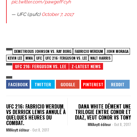
pic.twitter.com/pawgefFcyh
— UFC (@ufc)
October 7, 2017
DEMETRIOUS JOHNSON VS. RAY BORG
FABRICIO WERDUM
JOHN MORAGA
KEVIN LEE
MMA
UFC
UFC 216: FERGUSON VS. LEE
WALT HARRIS
UFC 216: FERGUSON VS. LEE
Z-LATEST NEWS
UFC 216: FABRICIO WERDUM
DANA WHITE DÉMENT UNE
VS DERRICK LEWIS ANNULÉ À
TRILOGIE ENTRE CONOR ET
QUELQUES HEURES DU
DIAZ, VEUT CONOR VS TONY
COMBAT.
MMAnytt éditeur
-
Oct 8, 2017
MMAnytt éditeur
-
Oct 8, 2017