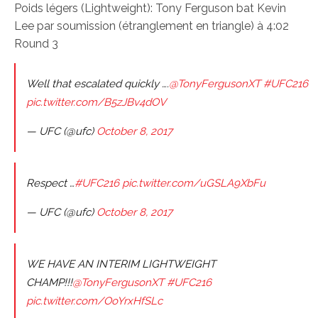
Poids légers (Lightweight): Tony Ferguson bat Kevin
Lee par soumission (étranglement en triangle) à 4:02
Round 3
Well that escalated quickly ….
@TonyFergusonXT
#UFC216
pic.twitter.com/B5zJBv4dOV
— UFC (@ufc)
October 8, 2017
Respect …
#UFC216
pic.twitter.com/uGSLA9XbFu
— UFC (@ufc)
October 8, 2017
WE HAVE AN INTERIM LIGHTWEIGHT
CHAMP!!!
@TonyFergusonXT
#UFC216
pic.twitter.com/OoYrxHfSLc