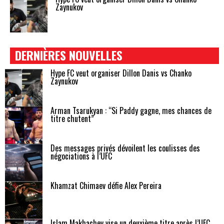
Zaynukov
DERNIÈRES NOUVELLES
Hype FC veut organiser Dillon Danis vs Chanko
Zaynukov
Arman Tsarukyan : “Si Paddy gagne, mes chances de
titre chutent”
Des messages privés dévoilent les coulisses des
négociations à l’UFC
Khamzat Chimaev défie Alex Pereira
Islam Makhachev vise un deuxième titre après l’UFC