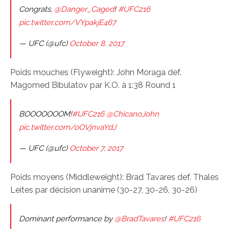
Congrats,
@Danger_Caged
!
#UFC216
pic.twitter.com/VYpakjE467
— UFC (@ufc)
October 8, 2017
Poids mouches (Flyweight): John Moraga def.
Magomed Bibulatov par K.O. à 1:38 Round 1
BOOOOOOOM!
#UFC216
@ChicanoJohn
pic.twitter.com/oOVjnvaYdJ
— UFC (@ufc)
October 7, 2017
Poids moyens (Middleweight): Brad Tavares def. Thales
Leites par décision unanime (30-27, 30-26, 30-26)
Dominant performance by
@BradTavares
!
#UFC216