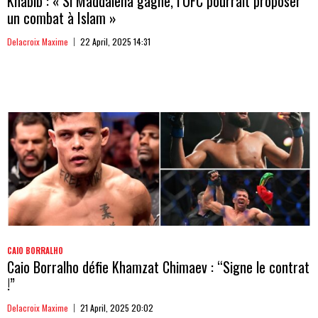
Khabib : « Si Maddalena gagne, l’UFC pourrait proposer
un combat à Islam »
Delacroix Maxime
22 April, 2025 14:31
CAIO BORRALHO
Caio Borralho défie Khamzat Chimaev : “Signe le contrat
!”
Delacroix Maxime
21 April, 2025 20:02