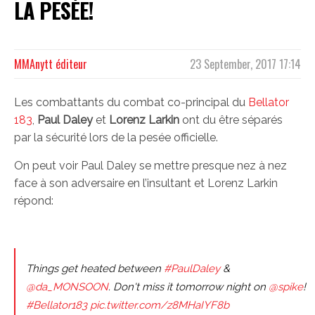
LA PESÉE!
MMAnytt éditeur
23 September, 2017 17:14
Les combattants du combat co-principal du
Bellator
183
,
Paul Daley
et
Lorenz Larkin
ont du être séparés
par la sécurité lors de la pesée officielle.
On peut voir Paul Daley se mettre presque nez à nez
face à son adversaire en l’insultant et Lorenz Larkin
répond:
Things get heated between
#PaulDaley
&
@da_MONSOON
. Don't miss it tomorrow night on
@spike
!
#Bellator183
pic.twitter.com/z8MHaIYF8b