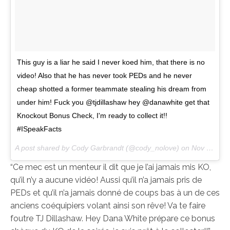
This guy is a liar he said I never koed him, that there is no
video! Also that he has never took PEDs and he never
cheap shotted a former teammate stealing his dream from
under him! Fuck you @tjdillashaw hey @danawhite get that
Knockout Bonus Check, I'm ready to collect it!!
#ISpeakFacts
A post shared by Cody Garbrandt (@cody_nolove) on
Nov 2, 2017 at 4:28pm PDT
“Ce mec est un menteur il dit que je l’ai jamais mis KO,
qu’il n’y a aucune vidéo! Aussi qu’il n’a jamais pris de
PEDs et qu’il n’a jamais donné de coups bas à un de ces
anciens coéquipiers volant ainsi son rêve! Va te faire
foutre TJ Dillashaw. Hey Dana White prépare ce bonus