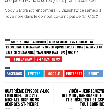
chèque du KO de la soirée, je suis prêt à le collecter!!”
Cody Garbrandt rencontrera TJ Dillashaw ce samedi 4
novembre dans le combat co-principal de l’UFC 217.
CODY "NO LOVE" GARBRANDT
CODY GARBRANDT VS TJ DILLASHAW
KNOCKDOWN TJ DILLASHAW
MADISON SQUARE GARDEN
MMA
SACRAMENTO
SESSION DE SPARRING
TEAM ALPHA MALE
UFC
UFC 217
TJ DILLASHAW
Z-LATEST NEWS
QUATRIÈME ÉPISODE V-LOG
VIDÉO – JEDRZEJCZYK
EMBEDDED: UFC 217:
INTIMIDE, GARBRANDT ET
MICHAEL BISPING VS
TJ S’INSULTENT ET GSP
GEORGES ST-PIERRE
TOUT SOURIRE