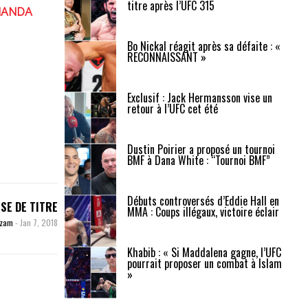
titre après l’UFC 315
MANDA
Bo Nickal réagit après sa défaite : «
RECONNAISSANT »
Exclusif : Jack Hermansson vise un
retour à l’UFC cet été
Dustin Poirier a proposé un tournoi
BMF à Dana White : “Tournoi BMF”
Débuts controversés d’Eddie Hall en
SE DE TITRE
MMA : Coups illégaux, victoire éclair
uzam
-
Jan 7, 2018
Khabib : « Si Maddalena gagne, l’UFC
pourrait proposer un combat à Islam
»