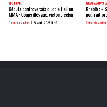
EDDIE HALL
ISLAM MAKHACHE
Débuts controversés d’Eddie Hall en
Khabib : « 
MMA : Coups illégaux, victoire éclair
pourrait pr
Delacroix Maxime
28 April, 2025 15:43
Delacroix Maxime