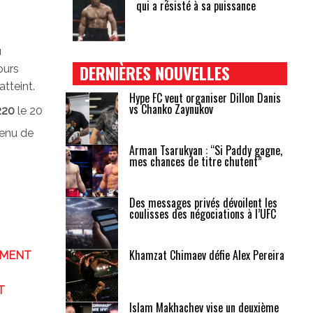
qui a résisté à sa puissance
u
DERNIÈRES NOUVELLES
ours
atteint.
Hype FC veut organiser Dillon Danis
vs Chanko Zaynukov
220
le 20
venu de
Arman Tsarukyan : “Si Paddy gagne,
mes chances de titre chutent”
Des messages privés dévoilent les
coulisses des négociations à l’UFC
Khamzat Chimaev défie Alex Pereira
EMENT
T
Islam Makhachev vise un deuxième