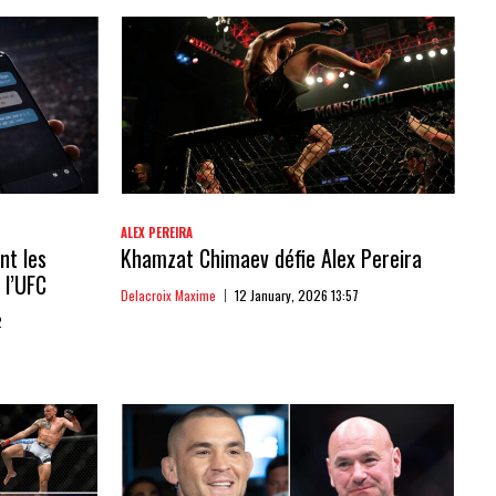
ALEX PEREIRA
nt les
Khamzat Chimaev défie Alex Pereira
 l’UFC
Delacroix Maxime
12 January, 2026 13:57
2