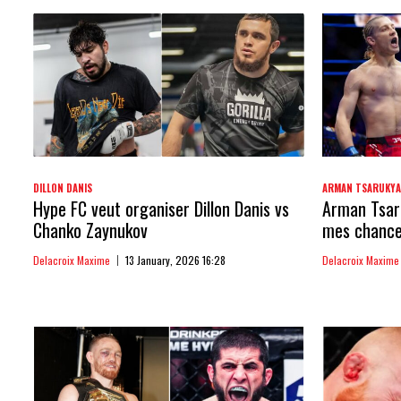
DILLON DANIS
ARMAN TSARUKY
Hype FC veut organiser Dillon Danis vs
Arman Tsaru
Chanko Zaynukov
mes chances
Delacroix Maxime
13 January, 2026 16:28
Delacroix Maxime