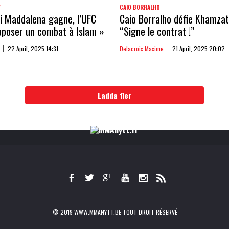
V
CAIO BORRALHO
Si Maddalena gagne, l’UFC
Caio Borralho défie Khamzat
oposer un combat à Islam »
“Signe le contrat !”
22 April, 2025 14:31
Delacroix Maxime
21 April, 2025 20:02
Ladda fler
© 2019 WWW.MMANYTT.BE TOUT DROIT RÉSERVÉ