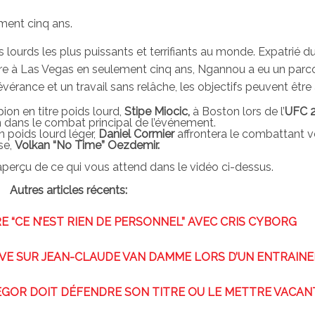
ement cinq ans.
 lourds les plus puissants et terrifiants au monde. Expatrié d
ivre à Las Vegas en seulement cinq ans, Ngannou a eu un parc
évérance et un travail sans relâche, les objectifs peuvent être 
on en titre poids lourd,
Stipe Miocic,
à Boston lors de l’
UFC 
n dans le combat principal de l’événement.
 poids lourd léger,
Daniel Cormier
affrontera le combattant 
se,
Volkan “No Time” Oezdemir.
perçu de ce qui vous attend dans le vidéo ci-dessus.
Autres articles récents:
“CE N’EST RIEN DE PERSONNEL” AVEC CRIS CYBORG
RVE SUR JEAN-CLAUDE VAN DAMME LORS D’UN ENTRAIN
GOR DOIT DÉFENDRE SON TITRE OU LE METTRE VACAN