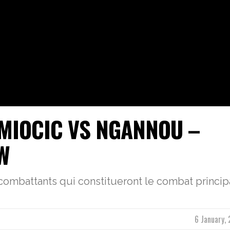
 MIOCIC VS NGANNOU –
W
ombattants qui constitueront le combat principa
6 January,