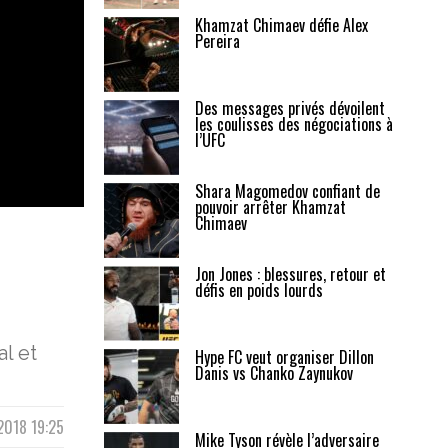
Khamzat Chimaev défie Alex
Pereira
Des messages privés dévoilent
les coulisses des négociations à
l’UFC
Shara Magomedov confiant de
pouvoir arrêter Khamzat
Chimaev
Jon Jones : blessures, retour et
défis en poids lourds
l et
Hype FC veut organiser Dillon
Danis vs Chanko Zaynukov
 2018 19:25
Mike Tyson révèle l’adversaire