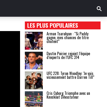
LES PLUS POPULAIRES
Arman Tsarukyan : “Si Paddy
gagne, mes chances de titre
chutent”
Dustin Poirier rejoint l’équipe
d’experts de l’UFC 314
UFC 228: Tyron Woodley: ‘Je vais
vicieusement battre Darren Till”
Cris Cyborg Triomphe avec un
Knockout Dévastateur