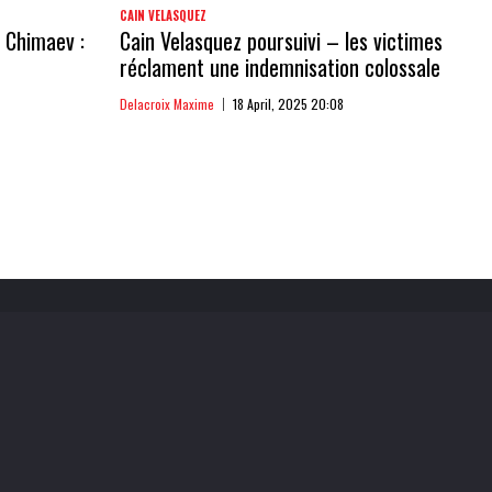
CAIN VELASQUEZ
 Chimaev :
Cain Velasquez poursuivi – les victimes
réclament une indemnisation colossale
Delacroix Maxime
18 April, 2025 20:08