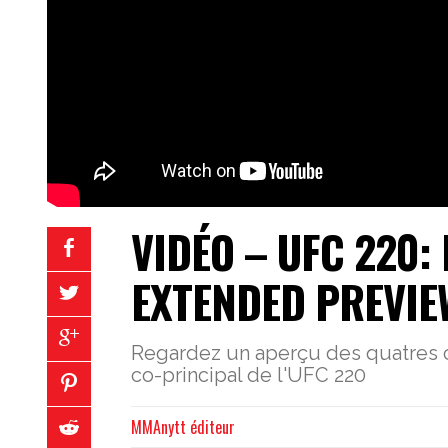
VIDÉO – UFC 220:
EXTENDED PREVIE
Regardez un aperçu des quatres c
co-principal de l'UFC 220
MMAnytt éditeur