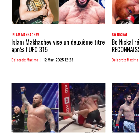
ISLAM MAKHACHEV
BO NICKAL
Islam Makhachev vise un deuxième titre
Bo Nickal ré
après l’UFC 315
RECONNAIS
Delacroix Maxime
12 May, 2025 12:23
Delacroix Maxime