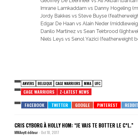
Geoffrey De Leenheer vs Ali Akbari (banta
Imrane Lamkaddam vs Danny Hogeling (mi
Jordy Bakkes vs Steve Buyse (featherweig
Edgar De Haan vs Alain Neder (middleweig
Danilo Martinez vs Sean Teirbrood (lightwe
Niels Leys vs Senol Yazici (featherweight b
ANVERS
BELGIQUE
CAGE WARRIORS
MMA
UFC
CAGE WARRIORS
Z-LATEST NEWS
CRIS CYBORG À HOLLY HOM: “JE VAIS TE BOTTER LE C*L.”
MMAnytt éditeur
-
Oct 18, 2017