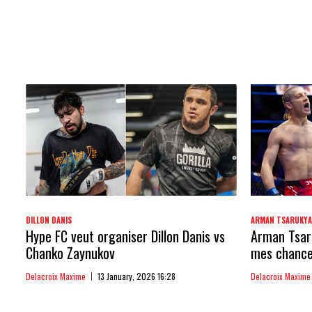
DILLON DANIS
ARMAN TSARUKY
Hype FC veut organiser Dillon Danis vs
Arman Tsaru
Chanko Zaynukov
mes chances
Delacroix Maxime
13 January, 2026 16:28
Delacroix Maxime