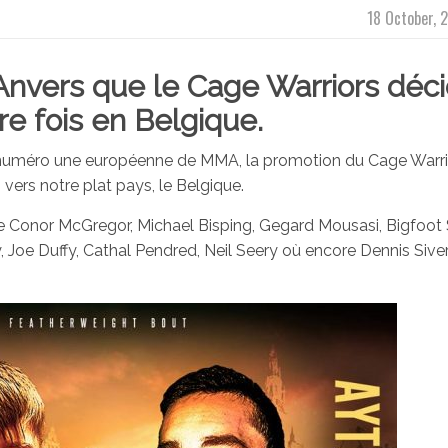
18 October, 
’Anvers que le
Cage Warriors
déci
re fois en Belgique.
 numéro une européenne de MMA, la promotion du Cage Warri
vers notre plat pays, le Belgique.
e Conor McGregor, Michael Bisping, Gegard Mousasi, Bigfoot S
Joe Duffy, Cathal Pendred, Neil Seery où encore Dennis Siver