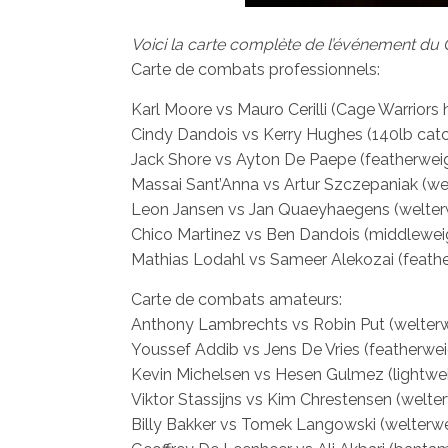
Voici la carte complète de l’événement du 
Carte de combats professionnels:
Karl Moore vs Mauro Cerilli (Cage Warriors 
Cindy Dandois vs Kerry Hughes (140lb cat
Jack Shore vs Ayton De Paepe (featherwei
Massai Sant’Anna vs Artur Szczepaniak (we
Leon Jansen vs Jan Quaeyhaegens (welter
Chico Martinez vs Ben Dandois (middlewei
Mathias Lodahl vs Sameer Alekozai (feath
Carte de combats amateurs:
Anthony Lambrechts vs Robin Put (welterw
Youssef Addib vs Jens De Vries (featherwe
Kevin Michelsen vs Hesen Gulmez (lightwe
Viktor Stassijns vs Kim Chrestensen (welte
Billy Bakker vs Tomek Langowski (welterwe