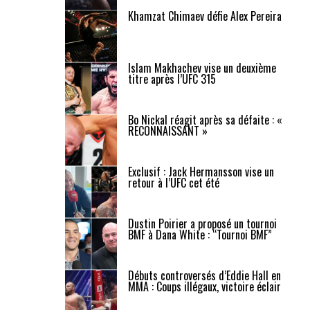
Khamzat Chimaev défie Alex Pereira
Islam Makhachev vise un deuxième
titre après l’UFC 315
Bo Nickal réagit après sa défaite : «
RECONNAISSANT »
Exclusif : Jack Hermansson vise un
retour à l’UFC cet été
Dustin Poirier a proposé un tournoi
BMF à Dana White : “Tournoi BMF”
Débuts controversés d’Eddie Hall en
MMA : Coups illégaux, victoire éclair