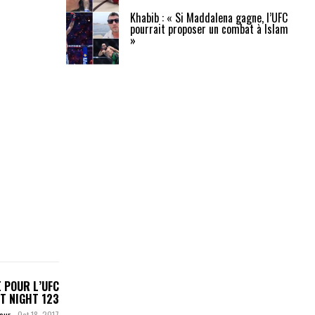
Khabib : « Si Maddalena gagne, l’UFC
pourrait proposer un combat à Islam
»
 POUR L’UFC
T NIGHT 123
teur
-
Oct 18, 2017