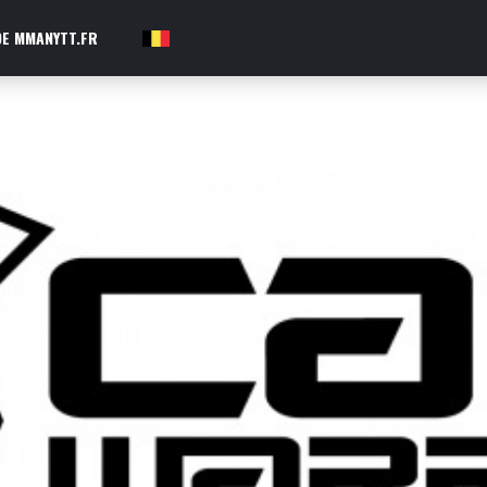
E MMANYTT.FR
FR