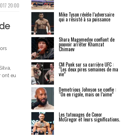
2017 20:00
Mike Tyson révèle l’adversaire
qui a résisté à sa puissance
de
Shara Magomedov confiant de
pouvoir arrêter Khamzat
ors
Chimaev
CM Punk sur sa carrière UFC :
ilva,
“Les deux pires semaines de ma
vie”
 ont eu
Demetrious Johnson se confie :
“On en rigole, mais on l’aime”
Les tatouages de Conor
McGregor et leurs significations.