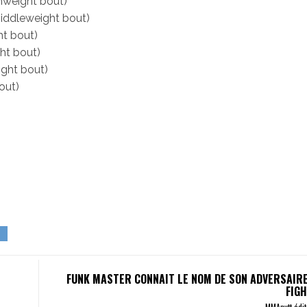
mweight bout)
ddleweight bout)
ht bout)
ht bout)
ight bout)
out)
FUNK MASTER CONNAIT LE NOM DE SON ADVERSAIRE
FIGH
MMAnytt édi