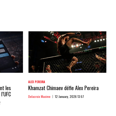
ALEX PEREIRA
nt les
Khamzat Chimaev défie Alex Pereira
 l’UFC
Delacroix Maxime
12 January, 2026 13:57
2