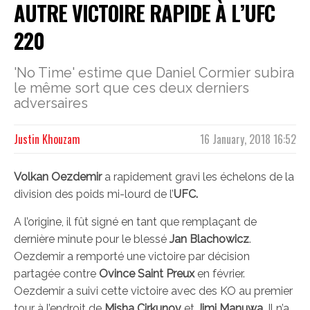
AUTRE VICTOIRE RAPIDE À L’UFC
220
'No Time' estime que Daniel Cormier subira
le même sort que ces deux derniers
adversaires
Justin Khouzam
16 January, 2018 16:52
Volkan Oezdemir
a rapidement gravi les échelons de la
division des poids mi-lourd de l’
UFC.
A l’origine, il fût signé en tant que remplaçant de
dernière minute pour le blessé
Jan Blachowicz
.
Oezdemir a remporté une victoire par décision
partagée contre
Ovince Saint Preux
en février.
Oezdemir a suivi cette victoire avec des KO au premier
tour à l’endroit de
Misha Cirkunov
et
Jimi Manuwa
. Il n’a