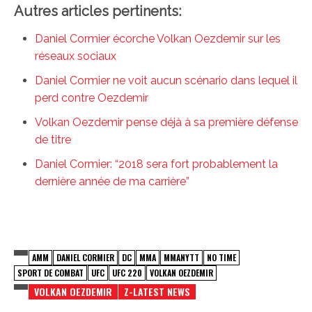
Autres articles pertinents:
Daniel Cormier écorche Volkan Oezdemir sur les
réseaux sociaux
Daniel Cormier ne voit aucun scénario dans lequel il
perd contre Oezdemir
Volkan Oezdemir pense déjà à sa première défense
de titre
Daniel Cormier: “2018 sera fort probablement la
dernière année de ma carrière”
AMM
DANIEL CORMIER
DC
MMA
MMANYTT
NO TIME
SPORT DE COMBAT
UFC
UFC 220
VOLKAN OEZDEMIR
VOLKAN OEZDEMIR
Z-LATEST NEWS