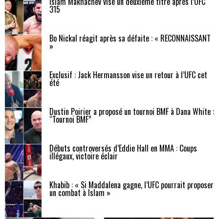
Islam Makhachev vise un deuxième titre après l’UFC
315
Bo Nickal réagit après sa défaite : « RECONNAISSANT
»
Exclusif : Jack Hermansson vise un retour à l’UFC cet
été
Dustin Poirier a proposé un tournoi BMF à Dana White :
“Tournoi BMF”
Débuts controversés d’Eddie Hall en MMA : Coups
illégaux, victoire éclair
Khabib : « Si Maddalena gagne, l’UFC pourrait proposer
un combat à Islam »