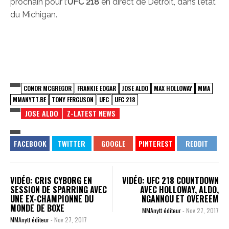
prochain pour l’
UFC 218
en direct de Détroit, dans l’état
du Michigan.
CONOR MCGREGOR
FRANKIE EDGAR
JOSE ALDO
MAX HOLLOWAY
MMA
MMANYTT.BE
TONY FERGUSON
UFC
UFC 218
JOSE ALDO
Z-LATEST NEWS
VIDÉO: CRIS CYBORG EN
VIDÉO: UFC 218 COUNTDOWN
SESSION DE SPARRING AVEC
AVEC HOLLOWAY, ALDO,
UNE EX-CHAMPIONNE DU
NGANNOU ET OVEREEM
MONDE DE BOXE
MMAnytt éditeur
-
Nov 27, 2017
MMAnytt éditeur
-
Nov 27, 2017