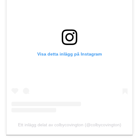
Visa detta inlägg på Instagram
Ett inlägg delat av colbycovington (@colbycovington)