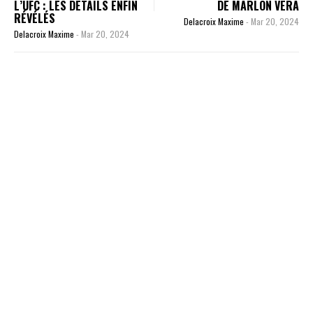
L’UFC : LES DÉTAILS ENFIN
DE MARLON VERA
RÉVÉLÉS
Delacroix Maxime
-
Mar 20, 2024
Delacroix Maxime
-
Mar 20, 2024