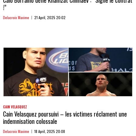
Caio Borralho défie Khamzat Chimaev : “Signe le contrat
!”
Delacroix Maxime
21 April, 2025 20:02
CAIN VELASQUEZ
Cain Velasquez poursuivi – les victimes réclament une
indemnisation colossale
Delacroix Maxime
18 April, 2025 20:08