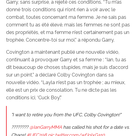
Garry, sans surprise, a rejeté ces conditions. “Tu m’as
donné trois conditions qui n’ont rien à voir avec le
combat, toutes concernant ma femme. Je ne sais pas
comment tu as été élevé, mais les femmes ne sont pas
des propriétés, et ma femme n’est certainement pas un
trophée. Concentre-toi sur moi,” a répondu Garry.
Covington a maintenant publié une nouvelle vidéo,
continuant à provoquer Garry et sa femme : “Ian, tu as
dit beaucoup de choses stupides, mais je suis d’accord
sur un point,” a déclaré Colby Covington dans sa
nouvelle vidéo. “Layla n’est pas un trophée ; au mieux,
elle est un prix de consolation. Tu ne dicte pas les
conditions ici, ‘Cuck Boy’.”
"I want to retire you from the UFC, Colby Covington!"
????????
@IanGarryMMA
has called his shot for a date vs.
Chaos!
#UFC298
pic.twitter.com/wfJolxGa10