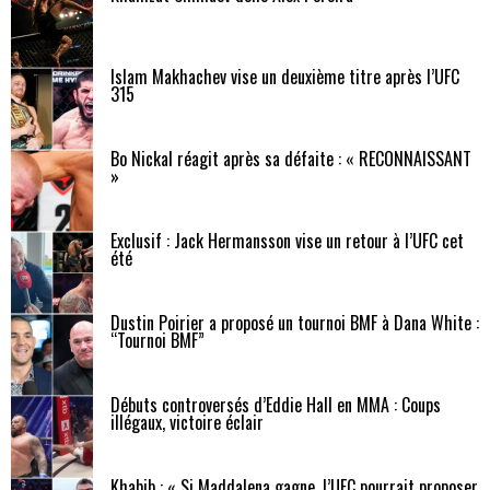
Islam Makhachev vise un deuxième titre après l’UFC
315
Bo Nickal réagit après sa défaite : « RECONNAISSANT
»
Exclusif : Jack Hermansson vise un retour à l’UFC cet
été
Dustin Poirier a proposé un tournoi BMF à Dana White :
“Tournoi BMF”
Débuts controversés d’Eddie Hall en MMA : Coups
illégaux, victoire éclair
Khabib : « Si Maddalena gagne, l’UFC pourrait proposer