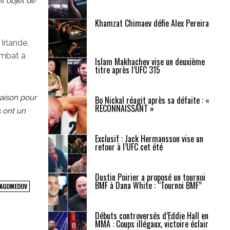
it objet de
Khamzat Chimaev défie Alex Pereira
Irlande,
ombat à
Islam Makhachev vise un deuxième
titre après l’UFC 315
raison pour
Bo Nickal réagit après sa défaite : «
RECONNAISSANT »
s ont un
Exclusif : Jack Hermansson vise un
retour à l’UFC cet été
Dustin Poirier a proposé un tournoi
BMF à Dana White : “Tournoi BMF”
MAGOMEDOV
Débuts controversés d’Eddie Hall en
MMA : Coups illégaux, victoire éclair