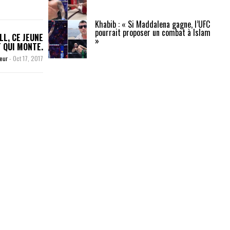
Khabib : « Si Maddalena gagne, l’UFC
pourrait proposer un combat à Islam
L, CE JEUNE
»
 QUI MONTE.
teur
-
Oct 17, 2017