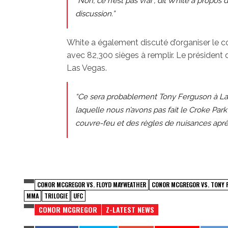
“Non, ce n’est pas vrai”, dit White à propos d
discussion.”
White a également discuté d’organiser le c
avec 82,300 sièges à remplir. Le président 
Las Vegas.
“Ce sera probablement Tony Ferguson à Las V
laquelle nous n’avons pas fait le Croke Par
couvre-feu et des règles de nuisances après 
CONOR MCGREGOR VS. FLOYD MAYWEATHER
CONOR MCGREGOR VS. TONY 
MMA
TRILOGIE
UFC
CONOR MCGREGOR
Z-LATEST NEWS