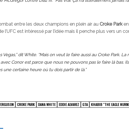
e McGregor contre Diaz III. “Pas vrai. Ça n’a littéralement jamais fa
ombat entre les deux champions en plein air au
Croke Park
en 
de l’UFC est intéressé par l’idée mais il penche plus vers un c
egas,” dit White. “Mais on veut le faire aussi au Croke Park. La 
k avec Conor est parce que nous ne pouvons pas le faire là bas. Il
une certaine heure où tu dois partir de là.”
FERGUSON
CROKE PARK
DANA WHITE
EDDIE ALVAREZ
GTA
KHABIB "THE EAGLE NUR