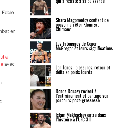
qui a résisté à sa puissance
r
Eddie
Shara Magomedov confiant de
pouvoir arrêter Khamzat
Chimaev
mbat en
Les tatouages de Conor
McGregor et leurs significations.
ui a
ie
avec
Jon Jones : blessures, retour et
défis en poids lourds
a
Ronda Rousey revient à
l’entraînement et partage son
parcours post-grossesse
:
Islam Makhachev entre dans
l’histoire à l’UFC 311