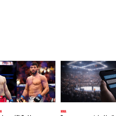
AN
MMA