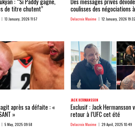
kyan : “Si Paddy gagne,
Des messages privés dévoile
 de titre chutent”
coulisses des négociations à
13 January, 2026 11:57
Delacroix Maxime
12 January, 2026 19:3
JACK HERMANSSON
agit après sa défaite : «
Exclusif : Jack Hermansson v
SANT »
retour à l’UFC cet été
5 May, 2025 09:58
Delacroix Maxime
29 April, 2025 10:49