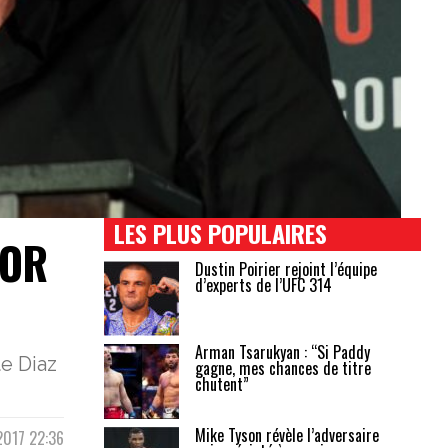
LES PLUS POPULAIRES
NOR
Dustin Poirier rejoint l’équipe
d’experts de l’UFC 314
Arman Tsarukyan : “Si Paddy
e Diaz
gagne, mes chances de titre
chutent”
Mike Tyson révèle l’adversaire
2017 22:36