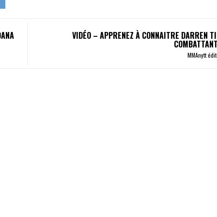
DANA
VIDÉO – APPRENEZ À CONNAITRE DARREN TIL
COMBATTANT
MMAnytt édi