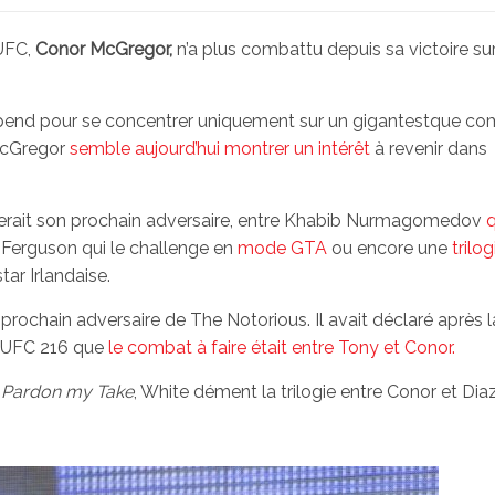
’UFC,
Conor McGregor,
n’a plus combattu depuis sa victoire su
spend pour se concentrer uniquement sur un gigantestque co
cGregor
semble aujourd’hui montrer un intérêt
à revenir dans
erait son prochain adversaire, entre Khabib Nurmagomedov
q
 Ferguson qui le challenge en
mode GTA
ou encore une
trilog
tar Irlandaise.
prochain adversaire de The Notorious. Il avait déclaré après l
l’UFC 216 que
le combat à faire était entre Tony et Conor.
t
Pardon my Take
, White dément la trilogie entre Conor et Diaz