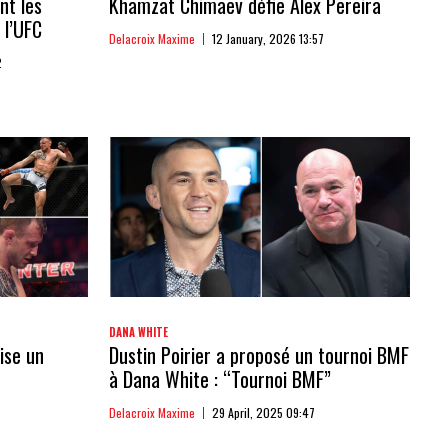
nt les
Khamzat Chimaev défie Alex Pereira
 l’UFC
Delacroix Maxime
12 January, 2026 13:57
2
DANA WHITE
ise un
Dustin Poirier a proposé un tournoi BMF
à Dana White : “Tournoi BMF”
Delacroix Maxime
29 April, 2025 09:47