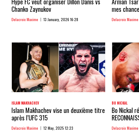
Hype FC veut organiser Dillon Danis vs
Arman Tsaru
Chanko Zaynukov
mes chances
Delacroix Maxime
13 January, 2026 16:28
Delacroix Maxime
ISLAM MAKHACHEV
BO NICKAL
Islam Makhachev vise un deuxième titre
Bo Nickal ré
après l’UFC 315
RECONNAIS
Delacroix Maxime
12 May, 2025 12:23
Delacroix Maxime