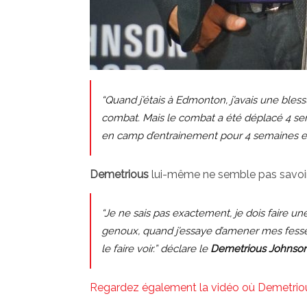
“Quand j’étais à Edmonton, j’avais une blessu
combat. Mais le combat a été déplacé 4 sema
en camp d’entrainement pour 4 semaines et 
Demetrious
lui-même ne semble pas savoir 
“Je ne sais pas exactement, je dois faire u
genoux, quand j’essaye d’amener mes fesses
le faire voir.” déclare le
Demetrious Johnso
Regardez également la vidéo où Demetrio