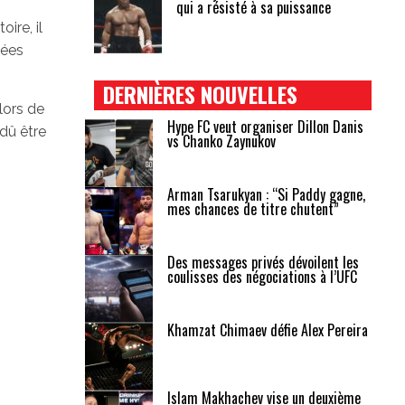
qui a résisté à sa puissance
ire, il
nées
DERNIÈRES NOUVELLES
 lors de
Hype FC veut organiser Dillon Danis
dû être
vs Chanko Zaynukov
Arman Tsarukyan : “Si Paddy gagne,
mes chances de titre chutent”
Des messages privés dévoilent les
coulisses des négociations à l’UFC
Khamzat Chimaev défie Alex Pereira
Islam Makhachev vise un deuxième