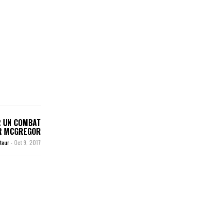
R UN COMBAT
R MCGREGOR
iteur
-
Oct 9, 2017