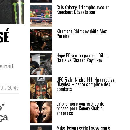
Cris Cyborg Triomphe avec un
Knockout Dévastateur
SÉ
Khamzat Chimaev défie Alex
Pereira
Hype FC veut organiser Dillon
Danis vs Chanko Zaynukov
inait
UFC Fight Night 141: Ngannou vs.
Blaydes – carte complète des
2017 20:49
combats
La première conférence de
”
presse pour Conor/Khabib
annoncée
ça
Mike Tyson révèle l’adversaire