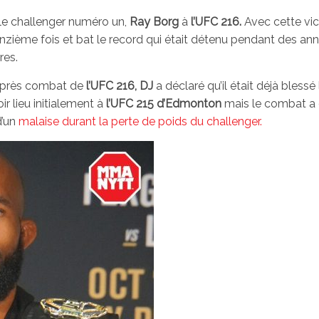
 le challenger numéro un,
Ray Borg
à
l’UFC 216.
Avec cette victo
zième fois et bat le record qui était détenu pendant des an
res.
d’après combat de
l’UFC 216, DJ
a déclaré qu’il était déjà blessé
ir lieu initialement à
l’UFC 215 d’Edmonton
mais le combat a 
d’un
malaise durant la perte de poids du challenger.