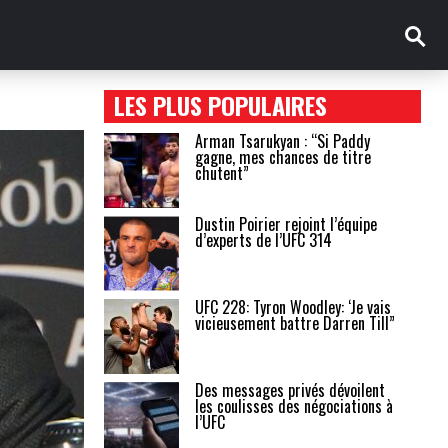
LES PLUS POPULAIRES
Arman Tsarukyan : “Si Paddy
gagne, mes chances de titre
chutent”
Dustin Poirier rejoint l’équipe
d’experts de l’UFC 314
UFC 228: Tyron Woodley: ‘Je vais
vicieusement battre Darren Till”
Des messages privés dévoilent
les coulisses des négociations à
l’UFC