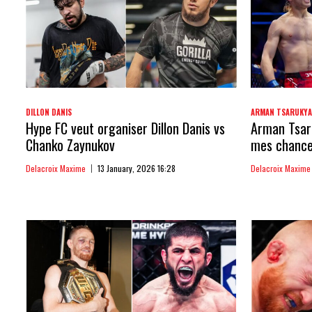
DILLON DANIS
ARMAN TSARUKY
Hype FC veut organiser Dillon Danis vs
Arman Tsaru
Chanko Zaynukov
mes chances
Delacroix Maxime
13 January, 2026 16:28
Delacroix Maxime