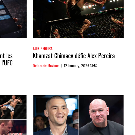
ALEX PEREIRA
nt les
Khamzat Chimaev défie Alex Pereira
 l’UFC
Delacroix Maxime
12 January, 2026 13:57
2