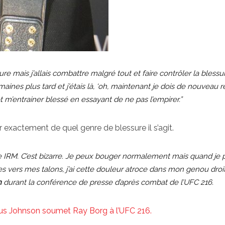
re mais j’allais combattre malgré tout et faire contrôler la blessu
ines plus tard et j’étais là, ‘oh, maintenant je dois de nouveau 
m’entrainer blessé en essayant de ne pas l’empirer.”
exactement de quel genre de blessure il s’agit.
ne IRM. C’est bizarre. Je peux bouger normalement mais quand je 
 vers mes talons, j’ai cette douleur atroce dans mon genou droit
n
durant la conférence de presse d’après combat de l’UFC 216.
us Johnson soumet Ray Borg à l’UFC 216.