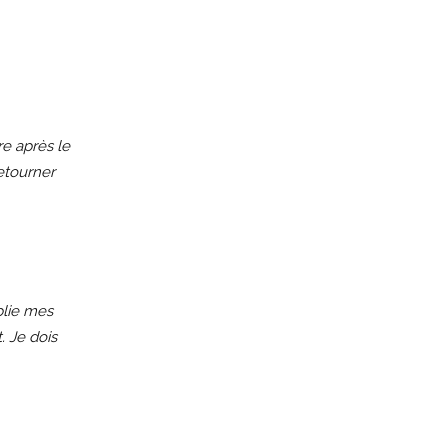
re après le
retourner
plie mes
. Je dois