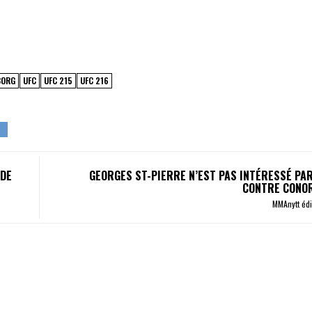
BORG
UFC
UFC 215
UFC 216
 DE
GEORGES ST-PIERRE N’EST PAS INTÉRESSÉ PA
CONTRE CONO
MMAnytt éd