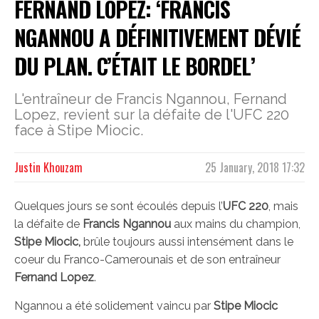
FERNAND LOPEZ: ‘FRANCIS
NGANNOU A DÉFINITIVEMENT DÉVIÉ
DU PLAN. C’ÉTAIT LE BORDEL’
L'entraîneur de Francis Ngannou, Fernand
Lopez, revient sur la défaite de l'UFC 220
face à Stipe Miocic.
Justin Khouzam
25 January, 2018 17:32
Quelques jours se sont écoulés depuis l’
UFC 220
, mais
la défaite de
Francis Ngannou
aux mains du champion,
Stipe Miocic,
brûle toujours aussi intensément dans le
coeur du Franco-Camerounais et de son entraîneur
Fernand Lopez
.
Ngannou a été solidement vaincu par
Stipe Miocic