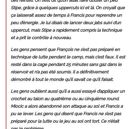
des feintes. On s’est dit qu’on allait faire douter un peu
Stipe, grâce à quelques uppercuts ici et là. On croyait que
ça laisserait assez de temps à Francis pour reprendre un
peu d’énergie. Je lui disais de lancer deux jabs suivi d’un
uppercut, mais Stipe a rapidement compris la technique
et a prit le contrôle à nouveau.
Les gens pensent que François ne s’est pas préparé en
technique de lutte pendant le camp, mais c’est faux. Il est
resté dans la cage pendant 25 minutes sans gaz dans le
réservoir et n’a pas été soumis. Il a définitivement
démontré à tout le monde qu’il savait ce qu’il faisait.
Les gens oublient aussi qu’il a aussi essayé d’appliquer un
crochet au talon au quatrième ou au cinquième round.
Miocic a alors abandonné son attaque au sol et Francis a
pu se lever. Les gens qui disent que Francis ne s’est pas
préparé pour la lutte ou le jeu au sol ont tort. Ce n’était
pas le problème.