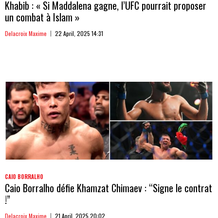
Khabib : « Si Maddalena gagne, l’UFC pourrait proposer
un combat à Islam »
Delacroix Maxime
22 April, 2025 14:31
CAIO BORRALHO
Caio Borralho défie Khamzat Chimaev : “Signe le contrat
!”
Delacroix Maxime
21 April, 2025 20:02