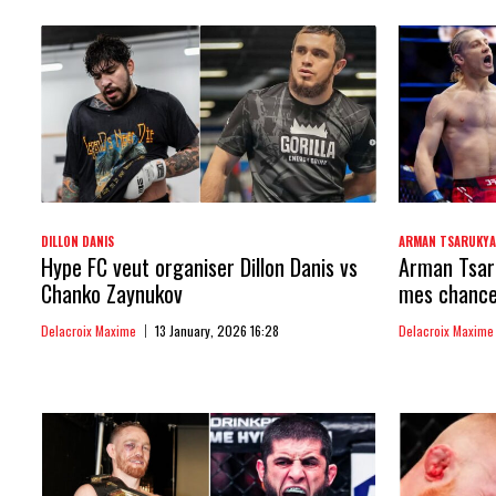
DILLON DANIS
ARMAN TSARUKY
Hype FC veut organiser Dillon Danis vs
Arman Tsaru
Chanko Zaynukov
mes chances
Delacroix Maxime
13 January, 2026 16:28
Delacroix Maxime