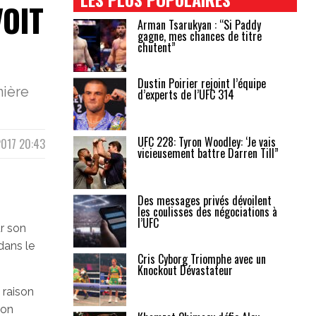
VOIT
Arman Tsarukyan : “Si Paddy
gagne, mes chances de titre
chutent”
Dustin Poirier rejoint l’équipe
nière
d’experts de l’UFC 314
UFC 228: Tyron Woodley: ‘Je vais
2017 20:43
vicieusement battre Darren Till”
Des messages privés dévoilent
les coulisses des négociations à
l’UFC
r son
dans le
Cris Cyborg Triomphe avec un
Knockout Dévastateur
 raison
son