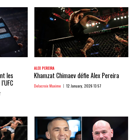
ALEX PEREIRA
nt les
Khamzat Chimaev défie Alex Pereira
 l’UFC
Delacroix Maxime
12 January, 2026 13:57
2