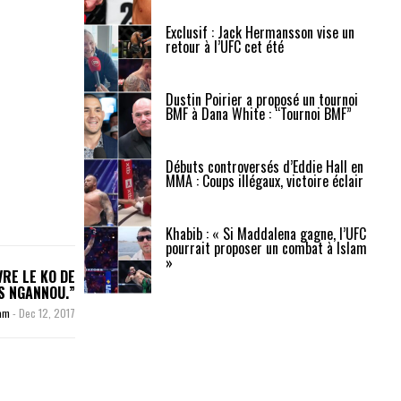
Exclusif : Jack Hermansson vise un
retour à l’UFC cet été
Dustin Poirier a proposé un tournoi
BMF à Dana White : “Tournoi BMF”
Débuts controversés d’Eddie Hall en
MMA : Coups illégaux, victoire éclair
Khabib : « Si Maddalena gagne, l’UFC
pourrait proposer un combat à Islam
»
VRE LE KO DE
S NGANNOU.”
zam
-
Dec 12, 2017