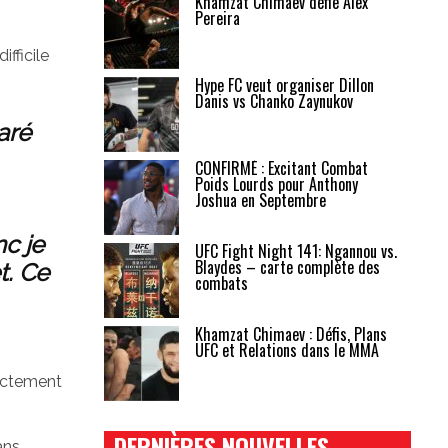
Khamzat Chimaev défie Alex
Pereira
fficile
Hype FC veut organiser Dillon
Danis vs Chanko Zaynukov
aré
CONFIRMÉ : Excitant Combat
Poids Lourds pour Anthony
Joshua en Septembre
nc je
UFC Fight Night 141: Ngannou vs.
Blaydes – carte complète des
t. Ce
combats
Khamzat Chimaev : Défis, Plans
UFC et Relations dans le MMA
xactement
DERNIÈRES NOUVELLES
ans