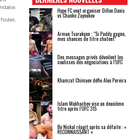
andaise.
Hype FC veut organiser Dillon Danis
vs Chanko Zaynukov
foules.
Arman Tsarukyan : “Si Paddy gagne,
mes chances de titre chutent”
Des messages privés dévoilent les
coulisses des négociations à l’UFC
Khamzat Chimaev défie Alex Pereira
Islam Makhachev vise un deuxième
titre après l’UFC 315
Bo Nickal réagit après sa défaite : «
RECONNAISSANT »