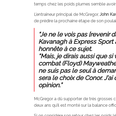
temps chez les poids plumes semble avoir p
L’entraîneur principal de McGregor,
John Ka
de prédire la prochaine étape de son poulain, 
“Je ne le vois pas [revenir 
Kavanagh à Express Sport 
honnête à ce sujet.
“Mais, je dirais aussi que 
combat (Floyd) Mayweather si
ne suis pas le seul à deman
sera le choix de Conor. J’ai 
opinion.”
McGregor a dû supporter de très grosses co
deux ans qu’il est monté sur la balance offic
Si on considère son retour chez les poids 