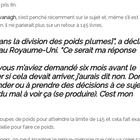
ris fin.
vanagh,
s’est penché récemment sur le sujet et, même s’il est di
il ne parierait plus sur un retour à 145 livres.
dans la division des poids plumes]”, a décl
au Royaume-Uni. “Ce serait ma réponse
si vous m’aviez demandé six mois avant le
 cela devait arriver, j’aurais dit non. Do
der ou à prendre des décisions à ce suje
du mal à voir ça (se produire). C’est mon
upes de poids pour atteindre la limite de 145 et cela fait e
ielle pour faire ce poids.
légers, on peut imaginer le remue-ménage que cela va créer s