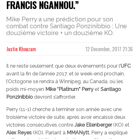
FRANCIS NGANNOU.”
Mike Perry a une prédiction pour son
combat contre Santiago Ponzinibbio : Une
douzième victoire + un douzième KO.
Justin Khouzam
12 December, 2017 21:36
Il ne reste seulement que deux événements pour l’
UFC
avant la fin de l’année 2017, et le week-end prochain,
l’Octogone se rendra à Winnipeg, au Canada, où les
poids mi-moyen
Mike “Platinum” Perry
et
Santiago
Ponzinibbio
devront s’affronter.
Perry (11-1) cherche à terminer son année avec une
troisième victoire de suite, après avoir encaissé deux
victoires consécutives contre
Jake Ellenberger
(KO) et
Alex Reyes
(KO). Parlant à
MMANytt
, Perry a expliqué