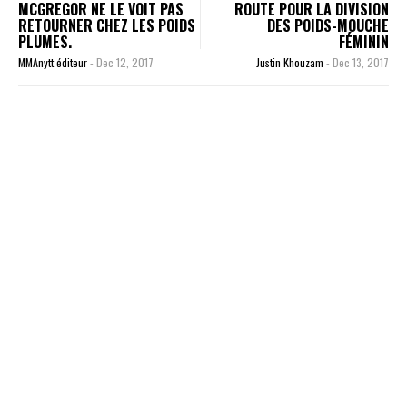
MCGREGOR NE LE VOIT PAS
ROUTE POUR LA DIVISION
RETOURNER CHEZ LES POIDS
DES POIDS-MOUCHE
PLUMES.
FÉMININ
MMAnytt éditeur
-
Dec 12, 2017
Justin Khouzam
-
Dec 13, 2017