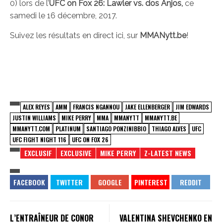
0) lors de l’
UFC on Fox 26: Lawler vs. dos Anjos,
ce
samedi le 16 décembre, 2017.
Suivez les résultats en direct ici, sur
MMANytt.be
!
ALEX REYES
AMM
FRANCIS NGANNOU
JAKE ELLENBERGER
JIM EDWARDS
JUSTIN WILLIAMS
MIKE PERRY
MMA
MMANYTT
MMANYTT.BE
MMANYTT.COM
PLATINUM
SANTIAGO PONZINIBBIO
THIAGO ALVES
UFC
UFC FIGHT NIGHT 116
UFC ON FOX 26
EXCLUSIF
EXCLUSIVE
MIKE PERRY
Z-LATEST NEWS
L’ENTRAÎNEUR DE CONOR
VALENTINA SHEVCHENKO EN