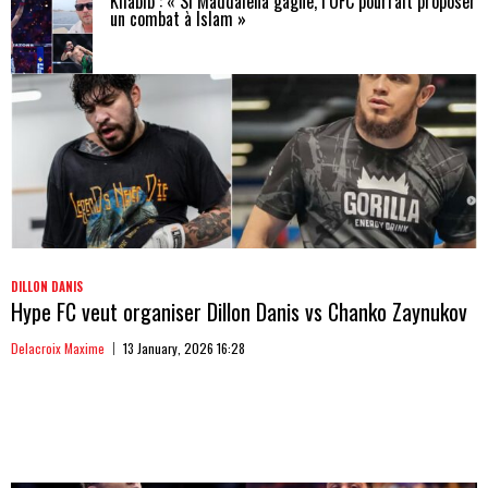
Khabib : « Si Maddalena gagne, l’UFC pourrait proposer
un combat à Islam »
DILLON DANIS
Hype FC veut organiser Dillon Danis vs Chanko Zaynukov
Delacroix Maxime
13 January, 2026 16:28