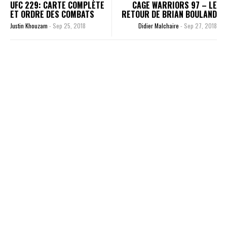
UFC 229: CARTE COMPLÈTE
CAGE WARRIORS 97 – LE
ET ORDRE DES COMBATS
RETOUR DE BRIAN BOULAND
Justin Khouzam
-
Sep 25, 2018
Didier Malchaire
-
Sep 27, 2018