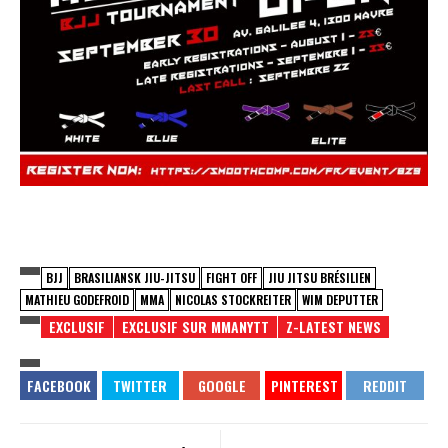
BJJ
BRASILIANSK JIU-JITSU
FIGHT OFF
JIU JITSU BRÉSILIEN
MATHIEU GODEFROID
MMA
NICOLAS STOCKREITER
WIM DEPUTTER
EXCLUSIF
EXCLUSIF SUR MMANYTT
Z-LATEST NEWS