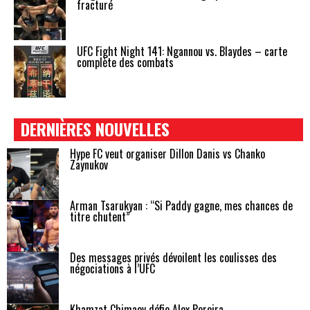
fracturé
UFC Fight Night 141: Ngannou vs. Blaydes – carte
complète des combats
DERNIÈRES NOUVELLES
Hype FC veut organiser Dillon Danis vs Chanko
Zaynukov
Arman Tsarukyan : “Si Paddy gagne, mes chances de
titre chutent”
Des messages privés dévoilent les coulisses des
négociations à l’UFC
Khamzat Chimaev défie Alex Pereira