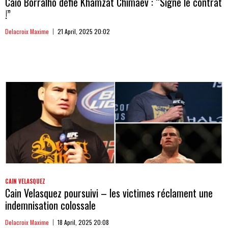
Caio Borralho défie Khamzat Chimaev : “Signe le contrat
!”
Delacroix Maxime
21 April, 2025 20:02
CAIN VELASQUEZ
Cain Velasquez poursuivi – les victimes réclament une
indemnisation colossale
Delacroix Maxime
18 April, 2025 20:08