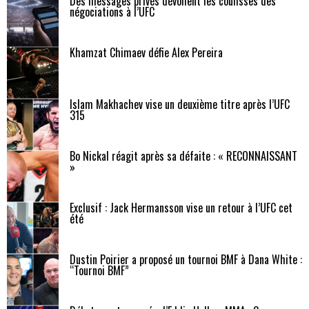
Des messages privés dévoilent les coulisses des
négociations à l’UFC
Khamzat Chimaev défie Alex Pereira
Islam Makhachev vise un deuxième titre après l’UFC
315
Bo Nickal réagit après sa défaite : « RECONNAISSANT
»
Exclusif : Jack Hermansson vise un retour à l’UFC cet
été
Dustin Poirier a proposé un tournoi BMF à Dana White :
“Tournoi BMF”