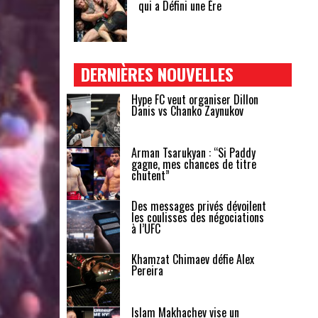
qui a Défini une Ère
DERNIÈRES NOUVELLES
Hype FC veut organiser Dillon
Danis vs Chanko Zaynukov
Arman Tsarukyan : “Si Paddy
gagne, mes chances de titre
chutent”
Des messages privés dévoilent
les coulisses des négociations
à l’UFC
Khamzat Chimaev défie Alex
Pereira
Islam Makhachev vise un