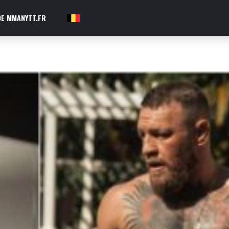
E MMANYTT.FR
FR