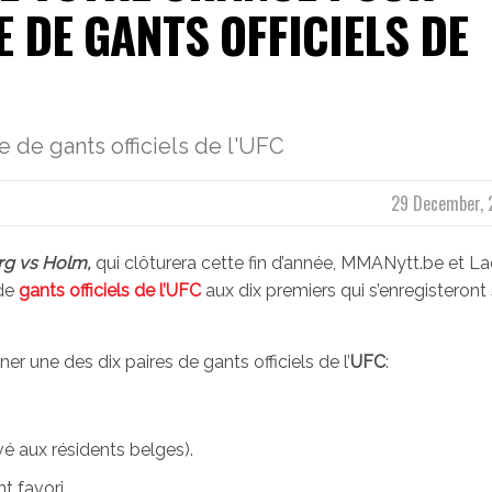
 DE GANTS OFFICIELS DE
 de gants officiels de l'UFC
29 December, 
rg vs Holm,
qui clôturera cette fin d’année, MMANytt.be et L
 de
gants officiels de l’UFC
aux dix premiers qui s’enregisteront 
er une des dix paires de gants officiels de l’
UFC
:
é aux résidents belges).
 favori.