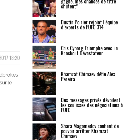
gagne, mes chances de titre
chutent”
Dustin Poirier rejoint l’équipe
d’experts de l’UFC 314
Cris Cyborg Triomphe avec un
Knockout Dévastateur
2017 18:20
Khamzat Chimaev défie Alex
adbrokes
Pereira
sur le
Des messages privés dévoilent
les coulisses des négociations à
l’UFC
Shara Magomedov confiant de
pouvoir arrêter Khamzat
Chimaev