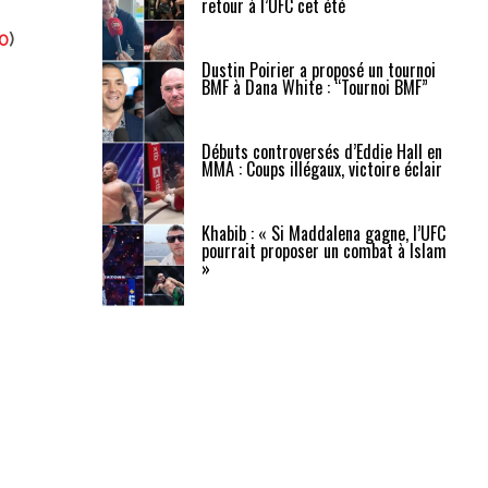
retour à l’UFC cet été
0
)
Dustin Poirier a proposé un tournoi
BMF à Dana White : “Tournoi BMF”
Débuts controversés d’Eddie Hall en
MMA : Coups illégaux, victoire éclair
Khabib : « Si Maddalena gagne, l’UFC
pourrait proposer un combat à Islam
»