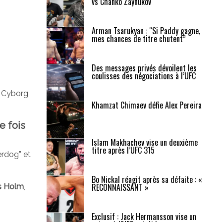
vs Chanko Zaynukov
Arman Tsarukyan : “Si Paddy gagne,
mes chances de titre chutent”
Des messages privés dévoilent les
coulisses des négociations à l’UFC
i Cyborg
Khamzat Chimaev défie Alex Pereira
e fois
Islam Makhachev vise un deuxième
titre après l’UFC 315
erdog” et
Bo Nickal réagit après sa défaite : «
RECONNAISSANT »
s Holm
,
Exclusif : Jack Hermansson vise un