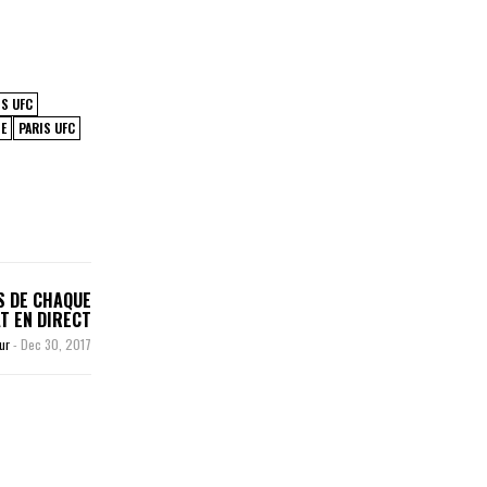
IS UFC
NE
PARIS UFC
S DE CHAQUE
T EN DIRECT
eur
-
Dec 30, 2017