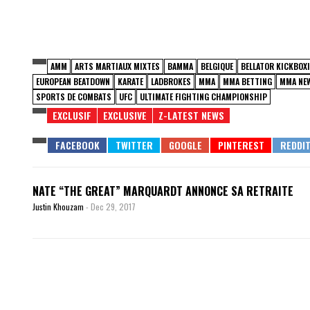
AMM
ARTS MARTIAUX MIXTES
BAMMA
BELGIQUE
BELLATOR KICKBOX
EUROPEAN BEATDOWN
KARATE
LADBROKES
MMA
MMA BETTING
MMA NE
SPORTS DE COMBATS
UFC
ULTIMATE FIGHTING CHAMPIONSHIP
EXCLUSIF
EXCLUSIVE
Z-LATEST NEWS
NATE “THE GREAT” MARQUARDT ANNONCE SA RETRAITE
Justin Khouzam
-
Dec 29, 2017