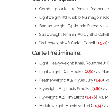
Combat pour le titre féminin featherwei
Lightweight: #2 Khabib Nurmagomed
Bantamweight: #4 Jimmie Rivera
vs. #
Strawweight féminin: #6 Cynthia Calvil
Welterweight: #8 Carlos Condit
(
1.571
)
Carte Préliminaire:
Light Heavyweight: Khalil Rountree Jr.
(
Lightweight: Dan Hooker
(
2.50
)
vs. Mar
Featherweight: #15 Myles Jury
(
1.40
)
vs
Flyweight: #13 Louis Smolka
(
3.60
)
vs.
Flyweight: #11 Tim Elliott
(
1.476
)
vs. M
Middleweight: Marvin Vettori
(
1.434
)
vs