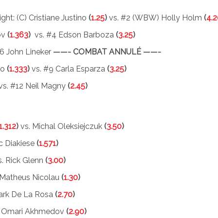
ght: (C) Cristiane Justino
(
1.25
)
vs. #2 (WBW) Holly Holm
(
4.2
ov
(
1.363
)
vs. #4 Edson Barboza
(
3.25
)
6 John Lineker
——- COMBAT ANNULÉ ——-
lo
(
1.333
)
vs. #9 Carla Esparza
(
3.25
)
vs. #12 Neil Magny
(
2.45
)
1.312
)
vs. Michal Oleksiejczuk
(
3.50
)
c Diakiese
(
1.571
)
. Rick Glenn
(
3.00
)
 Matheus Nicolau
(
1.30
)
ark De La Rosa
(
2.70
)
. Omari Akhmedov
(
2.90
)