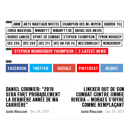
AMM
ARTS MARTIAUX MIXTES
CHAMPION DES MI-MOYEN
DARREN TILL
JORGE MASVIDAL
MMANYTT
MMANYTT.BE
RAFAEL DOS ANJOS
ROBBIE LAWLER
SPORT DE COMBAT
STEPHEN THOMPSON
TYRON WOODLEY
UFC 205
UFC 209
UFC 217
UFC ON FOX 26
WELTERWEIGHT
WONDERBOY
STEPHEN WONDERBOY THOMPSON
Z-LATEST NEWS
DANIEL CORMIER: “2018
LINEKER OUT DE SON
SERA FORT PROBABLEMENT
COMBAT CONTRE JIMMIE
LA DERNIÈRE ANNÉE DE MA
RIVERA – MORAES S’OFFRE
CARRIÈRE”
COMME REMPLAÇANT
Justin Khouzam
-
Dec 24, 2017
Justin Khouzam
-
Dec 25, 2017