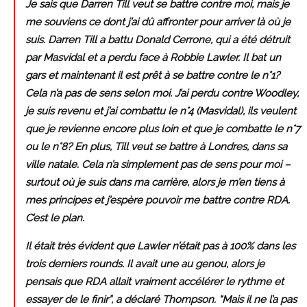
Je sais que Darren Till veut se battre contre moi, mais je
me souviens ce dont j’ai dû affronter pour arriver là où je
suis. Darren Till a battu Donald Cerrone, qui a été détruit
par Masvidal et a perdu face à Robbie Lawler. Il bat un
gars et maintenant il est prêt à se battre contre le n°1?
Cela n’a pas de sens selon moi. J’ai perdu contre Woodley,
je suis revenu et j’ai combattu le n°4 (Masvidal), ils veulent
que je revienne encore plus loin et que je combatte le n°7
ou le n°8? En plus, Till veut se battre à Londres, dans sa
ville natale. Cela n’a simplement pas de sens pour moi –
surtout où je suis dans ma carrière, alors je m’en tiens à
mes principes et j’espère pouvoir me battre contre RDA.
C’est le plan.
Il était très évident que Lawler n’était pas à 100% dans les
trois derniers rounds. Il avait une au genou, alors je
pensais que RDA allait vraiment accélérer le rythme et
essayer de le finir”, a déclaré Thompson. “Mais il ne l’a pas