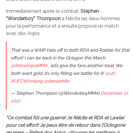
Immédiatement après le combat,
Stephen
“Wonderboy” Thompson
a félicité les deux hommes
pour la performance et a ensuite proposé un match
avec dos Anjos:
That was a WAR! Hats off to both RDA and Robbie for that
effort! I can be back in the Octagon this March.
@RdosAnjosMMA
, let’s give the fans another treat. We
both want gold, it’s only fitting we battle for it!
@ufc
#UFCWinnipeg
@danawhite
— Stephen Thompson (@WonderboyMMA)
December 17,
2017
“Ce combat fût une guerre! Je félicite et RDA et Lawler
pour cet effort! Je peux être de retour dans l’Octogone
en mars – Rafael dos Anjos, choyons les partisans à