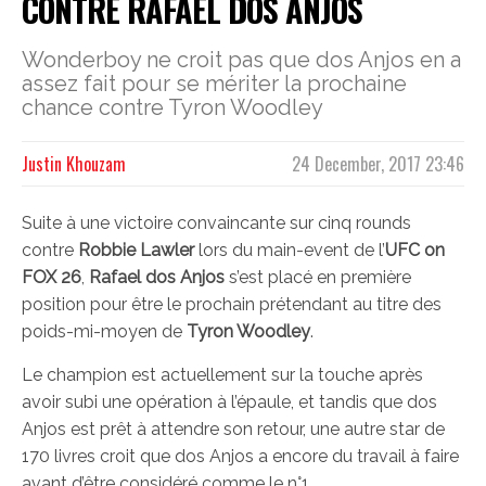
CONTRE RAFAEL DOS ANJOS
Wonderboy ne croit pas que dos Anjos en a
assez fait pour se mériter la prochaine
chance contre Tyron Woodley
Justin Khouzam
24 December, 2017 23:46
Suite à une victoire convaincante sur cinq rounds
contre
Robbie Lawler
lors du main-event de l’
UFC on
FOX 26
,
Rafael dos Anjos
s’est placé en première
position pour être le prochain prétendant au titre des
poids-mi-moyen de
Tyron Woodley
.
Le champion est actuellement sur la touche après
avoir subi une opération à l’épaule, et tandis que dos
Anjos est prêt à attendre son retour, une autre star de
170 livres croit que dos Anjos a encore du travail à faire
avant d’être considéré comme le n°1.