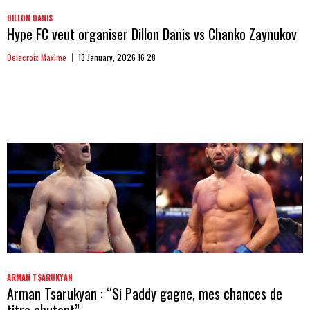
DILLON DANIS
Hype FC veut organiser Dillon Danis vs Chanko Zaynukov
Delacroix Maxime
13 January, 2026 16:28
ARMAN TSARUKYAN
Arman Tsarukyan : “Si Paddy gagne, mes chances de
titre chutent”