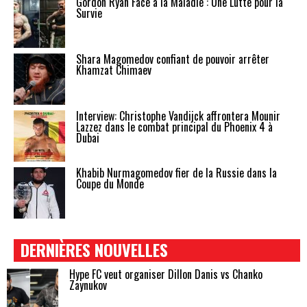
Gordon Ryan Face à la Maladie : Une Lutte pour la
Survie
Shara Magomedov confiant de pouvoir arrêter
Khamzat Chimaev
Interview: Christophe Vandijck affrontera Mounir
Lazzez dans le combat principal du Phoenix 4 à
Dubai
Khabib Nurmagomedov fier de la Russie dans la
Coupe du Monde
DERNIÈRES NOUVELLES
Hype FC veut organiser Dillon Danis vs Chanko
Zaynukov