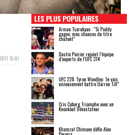
LES PLUS POPULAIRES
Arman Tsarukyan : “Si Paddy
gagne, mes chances de titre
chutent”
Dustin Poirier rejoint l’équipe
2017 15:07
d’experts de l’UFC 314
UFC 228: Tyron Woodley: ‘Je vais
vicieusement battre Darren Till”
Cris Cyborg Triomphe avec un
Knockout Dévastateur
Khamzat Chimaev défie Alex
Pereira