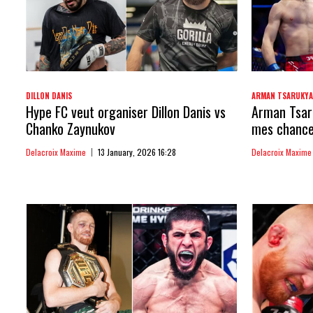
DILLON DANIS
ARMAN TSARUKY
Hype FC veut organiser Dillon Danis vs
Arman Tsaru
Chanko Zaynukov
mes chances
Delacroix Maxime
13 January, 2026 16:28
Delacroix Maxime