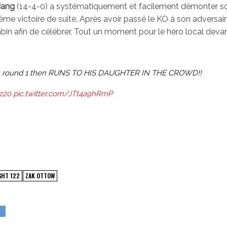
liang
(14-4-0)
a systématiquement et facilement démonter s
ième victoire de suite. Après avoir passé le KO à son adversair
mbin afin de célébrer. Tout un moment pour le héro local deva
in round 1 then RUNS TO HIS DAUGHTER IN THE CROWD!!
0z20
pic.twitter.com/JTt4a9hRmP
GHT 122
ZAK OTTOW