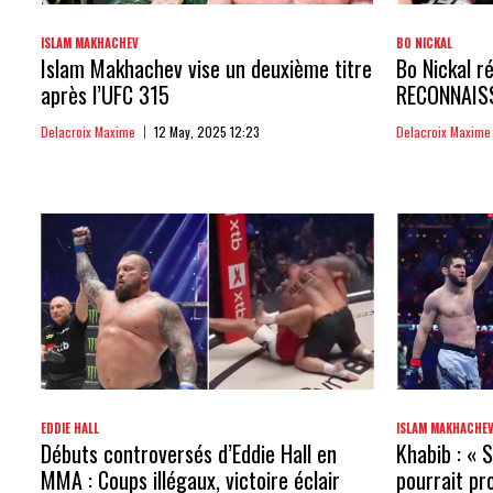
ISLAM MAKHACHEV
BO NICKAL
Islam Makhachev vise un deuxième titre
Bo Nickal ré
après l’UFC 315
RECONNAIS
Delacroix Maxime
12 May, 2025 12:23
Delacroix Maxime
EDDIE HALL
ISLAM MAKHACHE
Débuts controversés d’Eddie Hall en
Khabib : « 
MMA : Coups illégaux, victoire éclair
pourrait pr