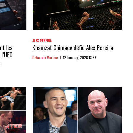
ALEX PEREIRA
nt les
Khamzat Chimaev défie Alex Pereira
 l’UFC
Delacroix Maxime
12 January, 2026 13:57
2