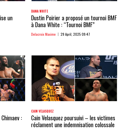
DANA WHITE
ise un
Dustin Poirier a proposé un tournoi BMF
à Dana White : “Tournoi BMF”
Delacroix Maxime
29 April, 2025 09:47
CAIN VELASQUEZ
 Chimaev :
Cain Velasquez poursuivi – les victimes
réclament une indemnisation colossale