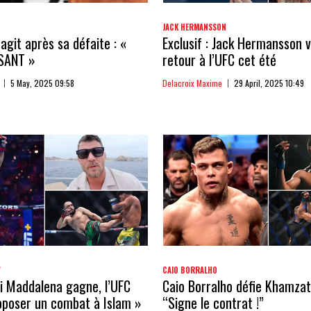
JACK HERMANSSON
agit après sa défaite : «
Exclusif : Jack Hermansson v
SANT »
retour à l’UFC cet été
5 May, 2025 09:58
Delacroix Maxime
29 April, 2025 10:49
V
CAIO BORRALHO
Si Maddalena gagne, l’UFC
Caio Borralho défie Khamzat
oposer un combat à Islam »
“Signe le contrat !”