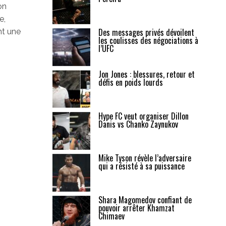
on
e,
Des messages privés dévoilent
nt une
les coulisses des négociations à
l’UFC
Jon Jones : blessures, retour et
défis en poids lourds
Hype FC veut organiser Dillon
Danis vs Chanko Zaynukov
Mike Tyson révèle l’adversaire
qui a résisté à sa puissance
Shara Magomedov confiant de
pouvoir arrêter Khamzat
Chimaev