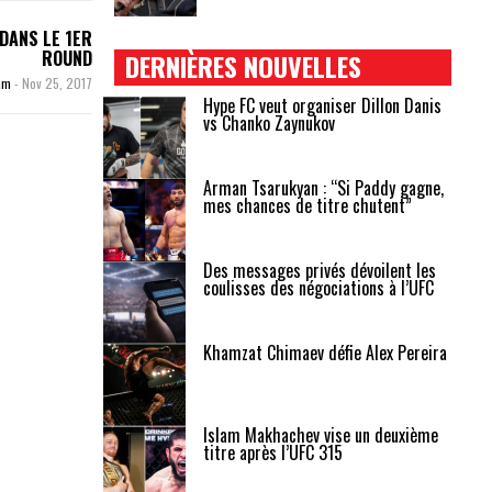
DANS LE 1ER
ROUND
DERNIÈRES NOUVELLES
zam
-
Nov 25, 2017
Hype FC veut organiser Dillon Danis
vs Chanko Zaynukov
Arman Tsarukyan : “Si Paddy gagne,
mes chances de titre chutent”
Des messages privés dévoilent les
coulisses des négociations à l’UFC
Khamzat Chimaev défie Alex Pereira
Islam Makhachev vise un deuxième
titre après l’UFC 315