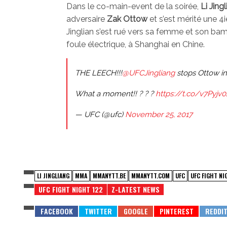
Dans le co-main-event de la soirée,
Li Jing
adversaire
Zak Ottow
et s’est mérité une 4
Jinglian s’est rué vers sa femme et son ba
foule électrique, à Shanghai en Chine.
THE LEECH!!!
@UFCJingliang
stops Ottow 
What a moment!! ? ? ?
https://t.co/v7Pyjv
— UFC (@ufc)
November 25, 2017
LI JINGLIANG
MMA
MMANYTT.BE
MMANYTT.COM
UFC
UFC FIGHT NI
UFC FIGHT NIGHT 122
Z-LATEST NEWS