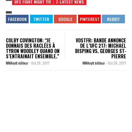
UFC FIGHT NIGHT 119
Z-LATEST NEWS
COLBY COVINGTON: “JE
VOSTFR: BANDE ANNONCE
DONNAIS DES RACLÉES À
DE L’UFC 217: MICHAEL
TYRON WOODLEY QUAND ON
BISPING VS. GEORGES ST-
S’ENTRAINAIT ENSEMBLE.”
PIERRE
MMAnytt éditeur
-
Oct 26, 2017
MMAnytt éditeur
-
Oct 26, 2017