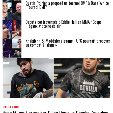
Dustin Poirier a proposé un tournoi BMF à Dana White :
“Tournoi BMF”
Débuts controversés d’Eddie Hall en MMA : Coups
illégaux, victoire éclair
Khabib : « Si Maddalena gagne, l’UFC pourrait proposer
un combat à Islam »
DILLON DANIS
Hype FC veut organiser Dillon Danis vs Chanko Zaynukov